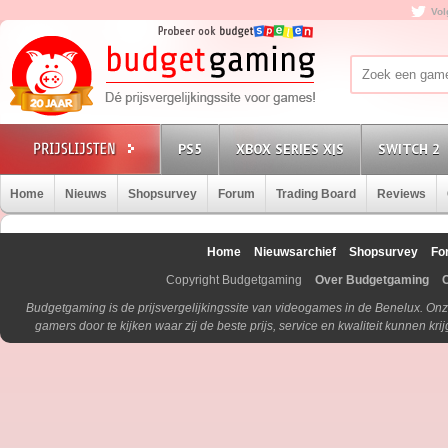
Vol
PS5
XBOX SERIES X|S
SWITCH 2
Home
Nieuws
Shopsurvey
Forum
Trading Board
Reviews
Home
Nieuwsarchief
Shopsurvey
Fo
Copyright Budgetgaming
Over Budgetgaming
Budgetgaming is de prijsvergelijkingssite van videogames in de Benelux. Onz
gamers door te kijken waar zij de beste prijs, service en kwaliteit kunnen