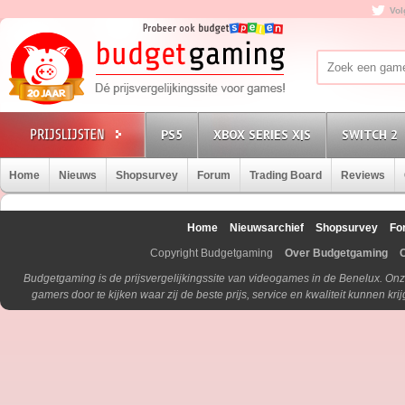
Vol
PS5
XBOX SERIES X|S
SWITCH 2
Home
Nieuws
Shopsurvey
Forum
Trading Board
Reviews
Home
Nieuwsarchief
Shopsurvey
Fo
Copyright Budgetgaming
Over Budgetgaming
Budgetgaming is de prijsvergelijkingssite van videogames in de Benelux. Onz
gamers door te kijken waar zij de beste prijs, service en kwaliteit kunnen