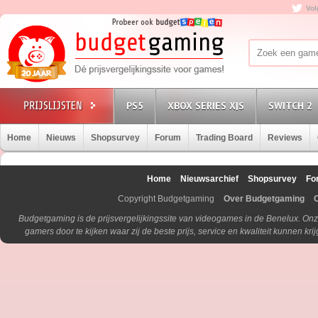
Vol
PS5
XBOX SERIES X|S
SWITCH 2
Home
Nieuws
Shopsurvey
Forum
Trading Board
Reviews
Home
Nieuwsarchief
Shopsurvey
Fo
Copyright Budgetgaming
Over Budgetgaming
Budgetgaming is de prijsvergelijkingssite van videogames in de Benelux. Onz
gamers door te kijken waar zij de beste prijs, service en kwaliteit kunnen