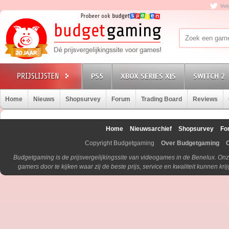
Vol
PS5
XBOX SERIES X|S
SWITCH 2
Home
Nieuws
Shopsurvey
Forum
Trading Board
Reviews
Home
Nieuwsarchief
Shopsurvey
Fo
Copyright Budgetgaming
Over Budgetgaming
Budgetgaming is de prijsvergelijkingssite van videogames in de Benelux. Onz
gamers door te kijken waar zij de beste prijs, service en kwaliteit kunnen