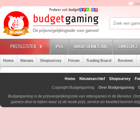
Vol
PS5
XBOX SERIES X|S
SWITCH 2
Home
Nieuws
Shopsurvey
Forum
Trading Board
Reviews
Home
Nieuwsarchief
Shopsurvey
Fo
Copyright Budgetgaming
Over Budgetgaming
Budgetgaming is de prijsvergelijkingssite van videogames in de Benelux. Onz
gamers door te kijken waar zij de beste prijs, service en kwaliteit kunnen