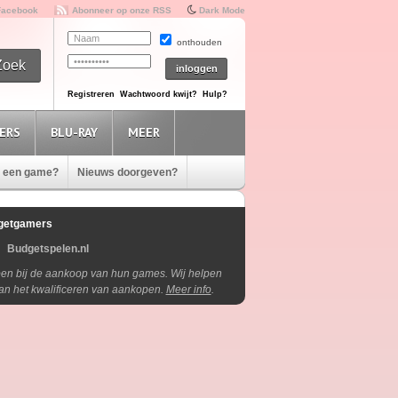
Facebook
Abonneer op onze RSS
Dark Mode
onthouden
Registreren
Wachtwoord kwijt?
Hulp?
ERS
BLU-RAY
MEER
e een game?
Nieuws doorgeven?
getgamers
Budgetspelen.nl
lpen bij de aankoop van hun games. Wij helpen
aan het kwalificeren van aankopen.
Meer info
.