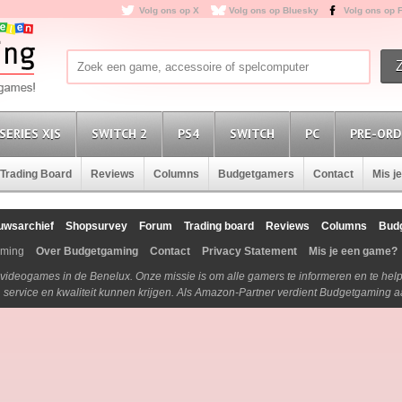
Volg ons op X
Volg ons op Bluesky
Volg ons op 
SERIES X|S
SWITCH 2
PS4
SWITCH
PC
PRE-ORD
Trading Board
Reviews
Columns
Budgetgamers
Contact
Mis j
uwsarchief
Shopsurvey
Forum
Trading board
Reviews
Columns
Bud
aming
Over Budgetgaming
Contact
Privacy Statement
Mis je een game?
n videogames in de Benelux. Onze missie is om alle gamers te informeren en te he
js, service en kwaliteit kunnen krijgen. Als Amazon-Partner verdient Budgetgaming 