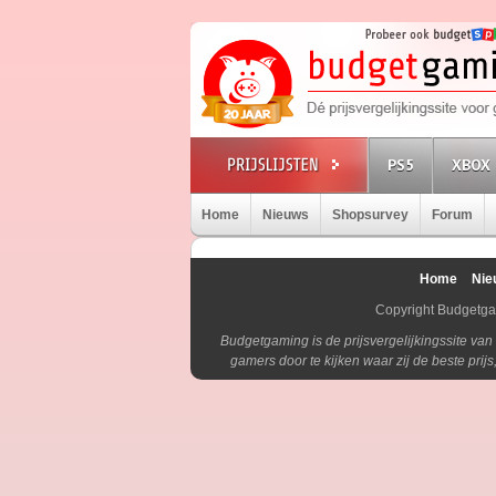
PS5
XBOX 
Home
Nieuws
Shopsurvey
Forum
Home
Nie
Copyright Budgetg
Budgetgaming is de prijsvergelijkingssite va
gamers door te kijken waar zij de beste pri