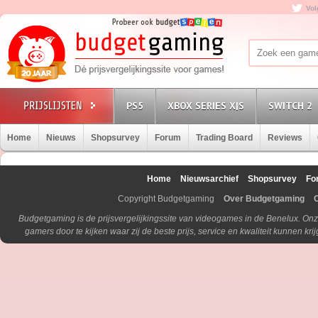
Vol
PS5
XBOX SERIES X|S
SWITCH 2
Home
Nieuws
Shopsurvey
Forum
Trading Board
Reviews
Home
Nieuwsarchief
Shopsurvey
Fo
Copyright Budgetgaming
Over Budgetgaming
Budgetgaming is de prijsvergelijkingssite van videogames in de Benelux. Onz
gamers door te kijken waar zij de beste prijs, service en kwaliteit kunnen