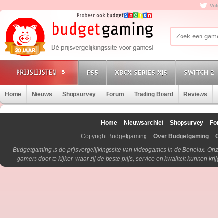
Vol
PS5
XBOX SERIES X|S
SWITCH 2
Home
Nieuws
Shopsurvey
Forum
Trading Board
Reviews
Home
Nieuwsarchief
Shopsurvey
Fo
Copyright Budgetgaming
Over Budgetgaming
Budgetgaming is de prijsvergelijkingssite van videogames in de Benelux. Onz
gamers door te kijken waar zij de beste prijs, service en kwaliteit kunnen