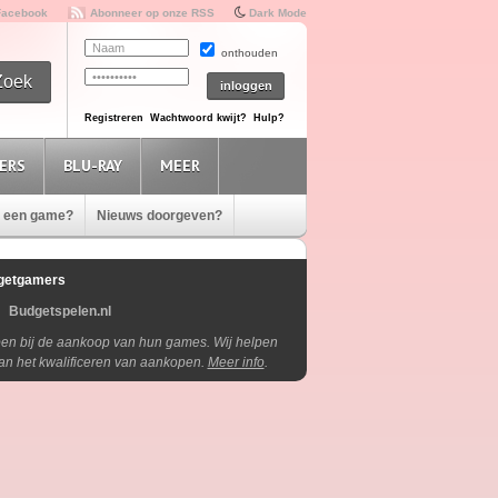
Facebook
Abonneer op onze RSS
Dark Mode
onthouden
Registreren
Wachtwoord kwijt?
Hulp?
ERS
BLU-RAY
MEER
e een game?
Nieuws doorgeven?
getgamers
Budgetspelen.nl
lpen bij de aankoop van hun games. Wij helpen
aan het kwalificeren van aankopen.
Meer info
.