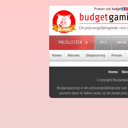
PS5
XBOX 
Home
Nieuws
Shopsurvey
Forum
Home
Nie
Copyright Budgetg
Budgetgaming is de prijsvergelijkingssite va
gamers door te kijken waar zij de beste pri