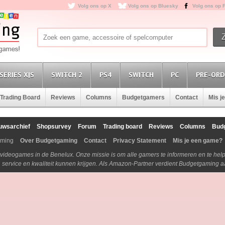
Volg ons op X
Volg ons op Bluesky
Volg ons op 
SERIES X|S
SWITCH 2
PS4
SWITCH
PC
PRE-ORD
Trading Board
Reviews
Columns
Budgetgamers
Contact
Mis j
uwsarchief
Shopsurvey
Forum
Trading board
Reviews
Columns
Bud
aming
Over Budgetgaming
Contact
Privacy Statement
Mis je een game?
n videogames in de Benelux. Onze missie is om alle gamers te informeren en te he
js, service en kwaliteit kunnen krijgen. Als Amazon-Partner verdient Budgetgaming 