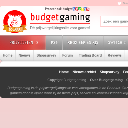
Vol
PS5
XBOX SERIES X|S
SWITCH 2
Home
Nieuws
Shopsurvey
Forum
Trading Board
Reviews
Home
Nieuwsarchief
Shopsurvey
Fo
Copyright Budgetgaming
Over Budgetgaming
Budgetgaming is de prijsvergelijkingssite van videogames in de Benelux. Onz
gamers door te kijken waar zij de beste prijs, service en kwaliteit kunnen