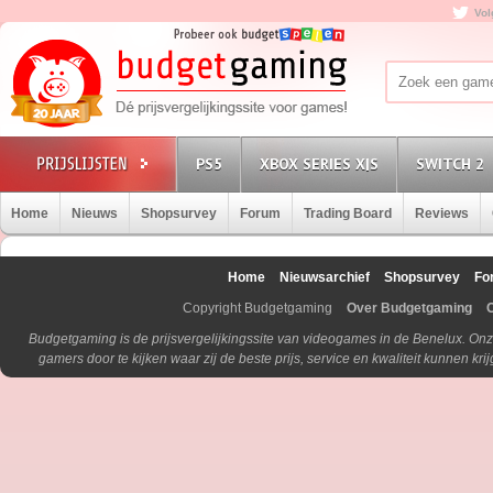
Vol
PS5
XBOX SERIES X|S
SWITCH 2
Home
Nieuws
Shopsurvey
Forum
Trading Board
Reviews
Home
Nieuwsarchief
Shopsurvey
Fo
Copyright Budgetgaming
Over Budgetgaming
Budgetgaming is de prijsvergelijkingssite van videogames in de Benelux. Onz
gamers door te kijken waar zij de beste prijs, service en kwaliteit kunnen