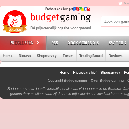
Vol
PS5
XBOX SERIES X|S
SWITCH 2
Home
Nieuws
Shopsurvey
Forum
Trading Board
Reviews
Home
Nieuwsarchief
Shopsurvey
Fo
Copyright Budgetgaming
Over Budgetgaming
Budgetgaming is de prijsvergelijkingssite van videogames in de Benelux. Onz
gamers door te kijken waar zij de beste prijs, service en kwaliteit kunnen