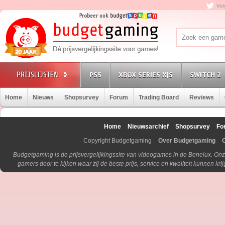
Vol
PS5
XBOX SERIES X|S
SWITCH 2
Home
Nieuws
Shopsurvey
Forum
Trading Board
Reviews
Home
Nieuwsarchief
Shopsurvey
Fo
Copyright Budgetgaming
Over Budgetgaming
Budgetgaming is de prijsvergelijkingssite van videogames in de Benelux. Onz
gamers door te kijken waar zij de beste prijs, service en kwaliteit kunnen