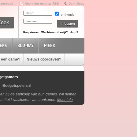
Facebook
Abonneer op onze RSS
Dark Mode
onthouden
Registreren
Wachtwoord kwijt?
Hulp?
ERS
BLU-RAY
MEER
e een game?
Nieuws doorgeven?
getgamers
Budgetspelen.nl
lpen bij de aankoop van hun games. Wij helpen
aan het kwalificeren van aankopen.
Meer info
.