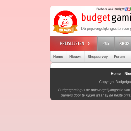
PS5
XBOX 
Home
Nieuws
Shopsurvey
Forum
Home
Nie
Copyright Budgetg
Budgetgaming is de prijsvergelijkingssite va
gamers door te kijken waar zij de beste pri