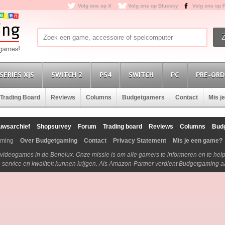
Volg ons op X
Volg ons op Bluesky
Volg ons op 
SERIES X|S
SWITCH 2
PS4
SWITCH
PC
PRE-ORD
Trading Board
Reviews
Columns
Budgetgamers
Contact
Mis j
uwsarchief
Shopsurvey
Forum
Trading board
Reviews
Columns
Bud
aming
Over Budgetgaming
Contact
Privacy Statement
Mis je een game?
n videogames in de Benelux. Onze missie is om alle gamers te informeren en te he
js, service en kwaliteit kunnen krijgen. Als Amazon-Partner verdient Budgetgaming 