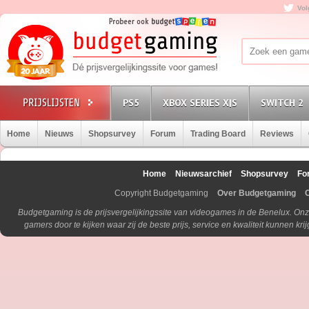
Vol
PS5
XBOX SERIES X|S
SWITCH 2
Home
Nieuws
Shopsurvey
Forum
Trading Board
Reviews
Home
Nieuwsarchief
Shopsurvey
Fo
Copyright Budgetgaming
Over Budgetgaming
Budgetgaming is de prijsvergelijkingssite van videogames in de Benelux. Onz
gamers door te kijken waar zij de beste prijs, service en kwaliteit kunnen