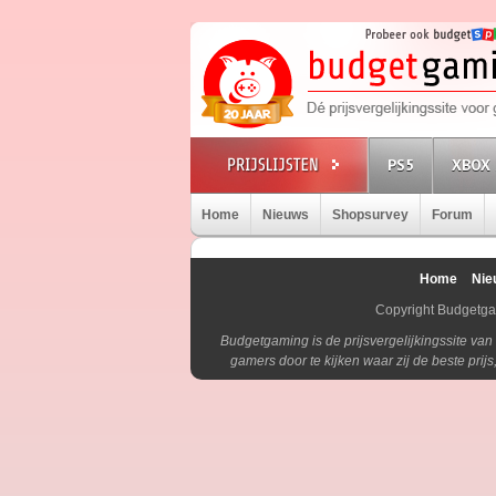
PS5
XBOX 
Home
Nieuws
Shopsurvey
Forum
Home
Nie
Copyright Budgetg
Budgetgaming is de prijsvergelijkingssite va
gamers door te kijken waar zij de beste pri