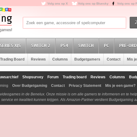
Volg ons op X
Volg ons op Bluesky
Volg ons op 
SERIES X|S
SWITCH 2
PS4
SWITCH
PC
PRE-ORD
Trading Board
Reviews
Columns
Budgetgamers
Contact
Mis j
uwsarchief
Shopsurvey
Forum
Trading board
Reviews
Columns
Bud
aming
Over Budgetgaming
Contact
Privacy Statement
Mis je een game?
n videogames in de Benelux. Onze missie is om alle gamers te informeren en te he
js, service en kwaliteit kunnen krijgen. Als Amazon-Partner verdient Budgetgaming 