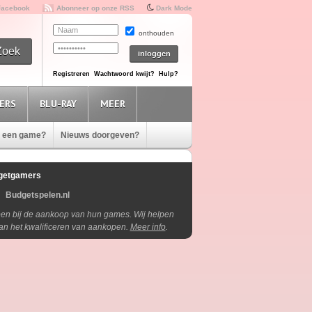
Facebook
Abonneer op onze RSS
Dark Mode
onthouden
Registreren
Wachtwoord kwijt?
Hulp?
ERS
BLU-RAY
MEER
e een game?
Nieuws doorgeven?
getgamers
Budgetspelen.nl
lpen bij de aankoop van hun games. Wij helpen
aan het kwalificeren van aankopen.
Meer info
.