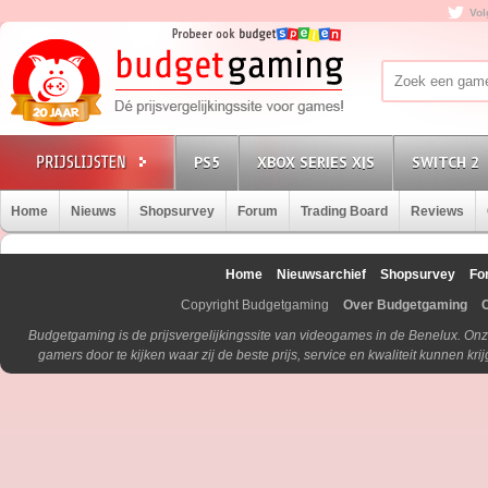
Vol
PS5
XBOX SERIES X|S
SWITCH 2
Home
Nieuws
Shopsurvey
Forum
Trading Board
Reviews
Home
Nieuwsarchief
Shopsurvey
Fo
Copyright Budgetgaming
Over Budgetgaming
Budgetgaming is de prijsvergelijkingssite van videogames in de Benelux. Onz
gamers door te kijken waar zij de beste prijs, service en kwaliteit kunnen