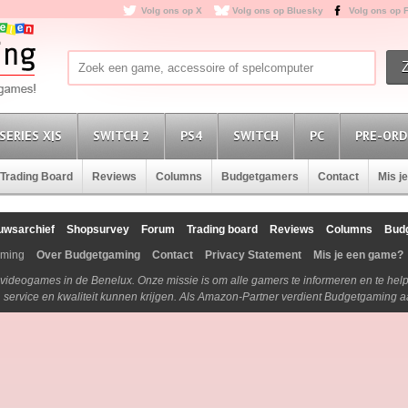
Volg ons op X
Volg ons op Bluesky
Volg ons op 
SERIES X|S
SWITCH 2
PS4
SWITCH
PC
PRE-ORD
Trading Board
Reviews
Columns
Budgetgamers
Contact
Mis j
uwsarchief
Shopsurvey
Forum
Trading board
Reviews
Columns
Bud
aming
Over Budgetgaming
Contact
Privacy Statement
Mis je een game?
n videogames in de Benelux. Onze missie is om alle gamers te informeren en te he
js, service en kwaliteit kunnen krijgen. Als Amazon-Partner verdient Budgetgaming 