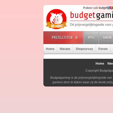
PS5
XBOX 
Home
Nieuws
Shopsurvey
Forum
Home
Nie
Copyright Budgetg
Budgetgaming is de prijsvergelijkingssite va
gamers door te kijken waar zij de beste pri