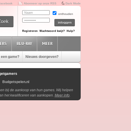
Facebook
Abonneer op onze RSS
Dark Mode
onthouden
Registreren
Wachtwoord kwijt?
Hulp?
ERS
BLU-RAY
MEER
e een game?
Nieuws doorgeven?
getgamers
Budgetspelen.nl
lpen bij de aankoop van hun games. Wij helpen
aan het kwalificeren van aankopen.
Meer info
.