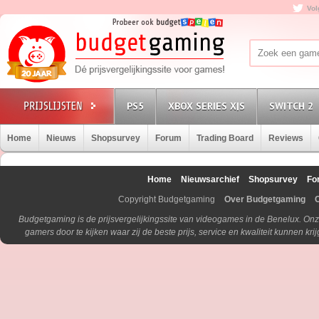
Vol
PS5
XBOX SERIES X|S
SWITCH 2
Home
Nieuws
Shopsurvey
Forum
Trading Board
Reviews
Home
Nieuwsarchief
Shopsurvey
Fo
Copyright Budgetgaming
Over Budgetgaming
Budgetgaming is de prijsvergelijkingssite van videogames in de Benelux. Onz
gamers door te kijken waar zij de beste prijs, service en kwaliteit kunnen