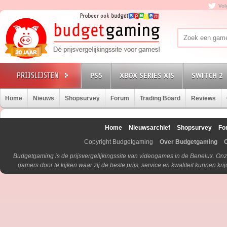
Vol
PS5
XBOX SERIES X|S
SWITCH 2
Home
Nieuws
Shopsurvey
Forum
Trading Board
Reviews
Home
Nieuwsarchief
Shopsurvey
Fo
Copyright Budgetgaming
Over Budgetgaming
Budgetgaming is de prijsvergelijkingssite van videogames in de Benelux. Onz
gamers door te kijken waar zij de beste prijs, service en kwaliteit kunnen