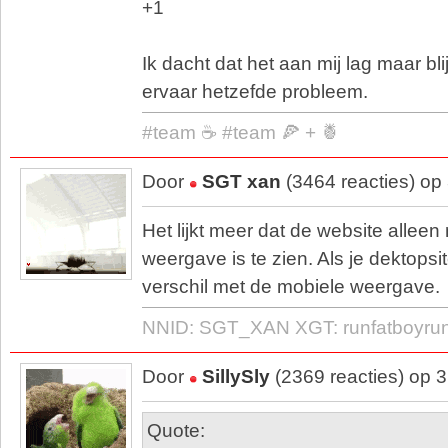
+1
Ik dacht dat het aan mij lag maar bli
ervaar hetzefde probleem.
#team ☕ #team 🍕 + 🍍
Door
SGT xan
(3464 reacties) op
Het lijkt meer dat de website alleen
weergave is te zien. Als je dektopsit
verschil met de mobiele weergave.
NNID: SGT_XAN XGT: runfatboyru
Door
SillySly
(2369 reacties) op 
Quote: