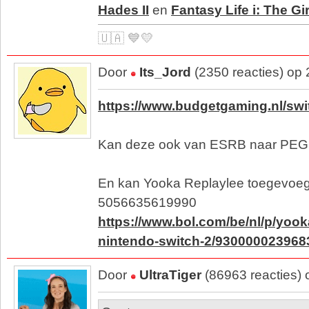
Hades II
en
Fantasy Life i: The G
🇺🇦 💙💛
Door
Its_Jord
(2350 reacties) op
https://www.budgetgaming.nl/swi
Kan deze ook van ESRB naar PEGI
En kan Yooka Replaylee toegevoe
5056635619990
https://www.bol.com/be/nl/p/yook
nintendo-switch-2/930000023968
Door
UltraTiger
(86963 reacties)