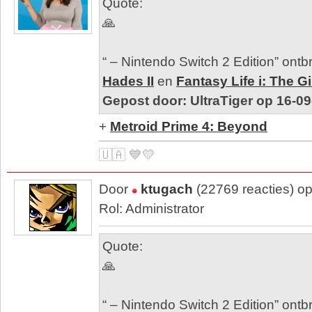
Quote:
🙏
“ – Nintendo Switch 2 Edition” ontbre
Hades II
en
Fantasy Life i: The G
Gepost door: UltraTiger op 16-0
+
Metroid Prime 4: Beyond
🇺🇦 💙💛
Door
ktugach
(22769 reacties) o
Rol: Administrator
Quote:
🙏
“ – Nintendo Switch 2 Edition” ontbre