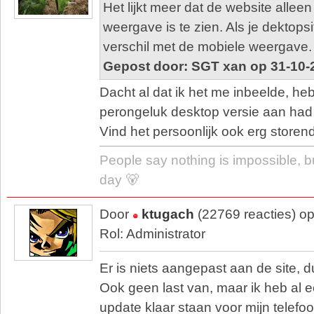
Het lijkt meer dat de website allee
weergave is te zien. Als je dektopsi
verschil met de mobiele weergave.
Gepost door: SGT xan op 31-10-
Dacht al dat ik het me inbeelde, heb
perongeluk desktop versie aan had
Vind het persoonlijk ook erg storend
People say nothing is impossible, b
day 🐻
Door
ktugach
(22769 reacties) o
Rol: Administrator
Er is niets aangepast aan de site, d
Ook geen last van, maar ik heb al 
update klaar staan voor mijn telefoo