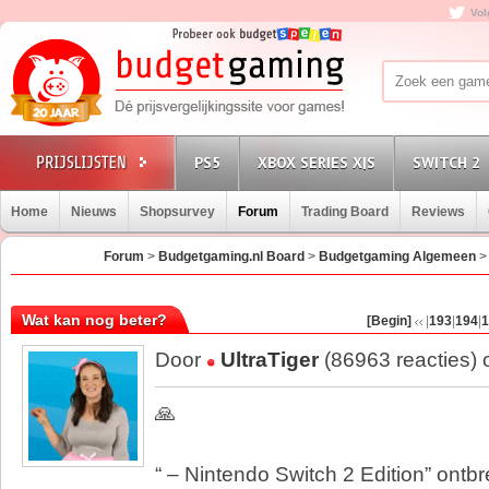
Vol
PS5
XBOX SERIES X|S
SWITCH 2
Home
Nieuws
Shopsurvey
Forum
Trading Board
Reviews
Forum
>
Budgetgaming.nl Board
>
Budgetgaming Algemeen
Wat kan nog beter?
[Begin]
|
193
|
194
|
1
Door
UltraTiger
(86963 reacties)
🙏
“ – Nintendo Switch 2 Edition” ontbree