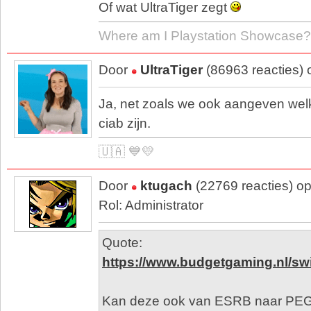
Of wat UltraTiger zegt
Where am I Playstation Showcase?
Door
UltraTiger
(86963 reacties)
Ja, net zoals we ook aangeven wel
ciab zijn.
🇺🇦 💙💛
Door
ktugach
(22769 reacties) o
Rol: Administrator
Quote:
https://www.budgetgaming.nl/sw
Kan deze ook van ESRB naar PEG