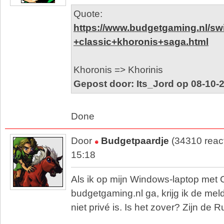
Quote:
https://www.budgetgaming.nl/swi
+classic+khoronis+saga.html
Khoronis => Khorinis
Gepost door: Its_Jord op 08-10-
Done
Door
Budgetpaardje
(34310 reac
15:18
Als ik op mijn Windows-laptop met
budgetgaming.nl ga, krijg ik de mel
niet privé is. Is het zover? Zijn de 