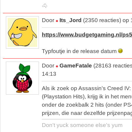
🐴
Door
Its_Jord
(2350 reacties) op
https://www.budgetgaming.nl/ps
Typfoutje in de release datum
Door
GameFatale
(28163 reactie
14:13
Als ik zoek op Assassin's Creed IV:
(Playstation Hits), krijg ik in het me
onder de zoekbalk 2 hits (onder PS
prijzen, die naar dezelfde prijzenp
Don't yuck someone else's yum