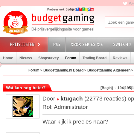
Vol
PS5
XBOX SERIES X|S
SWITCH 2
Home
Nieuws
Shopsurvey
Forum
Trading Board
Reviews
Forum
>
Budgetgaming.nl Board
>
Budgetgaming Algemeen
Wat kan nog beter?
[Begin]
|
194
|
195
|
1
Door
ktugach
(22773 reacties) o
Rol: Administrator
Waar kijk ik precies naar?