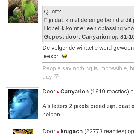
Quote:
Fijn dat ik niet de enige ben die dit
Hopelijk komt er een oplossing voo
Gepost door: Canyarion op 31-1
De volgende winactie word gewoo
leesbril
People say nothing is impossible, b
day 🐻
Door
Canyarion
(1619 reacties) 
Als letters 2 pixels breed zijn, gaat 
helpen...
Door
ktugach
(22773 reacties) o