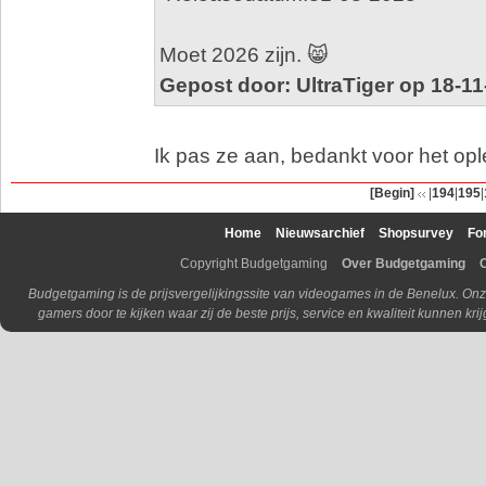
Moet 2026 zijn. 😸
Gepost door: UltraTiger op 18-11
Ik pas ze aan, bedankt voor het opl
[Begin]
|
194
|
195
|
Home
Nieuwsarchief
Shopsurvey
Fo
Copyright Budgetgaming
Over Budgetgaming
Budgetgaming is de prijsvergelijkingssite van videogames in de Benelux. Onz
gamers door te kijken waar zij de beste prijs, service en kwaliteit kunnen