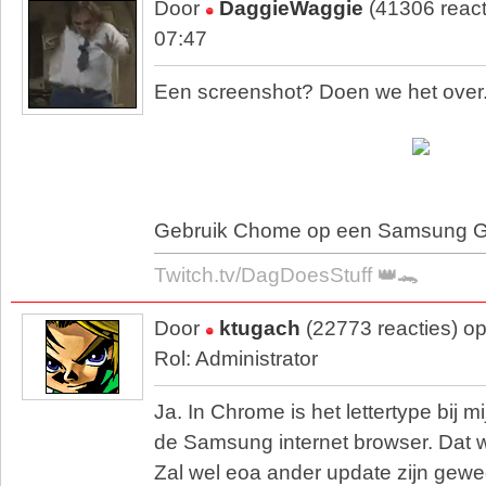
Door
DaggieWaggie
(41306 react
07:47
Een screenshot? Doen we het over
Gebruik Chome op een Samsung G
Twitch.tv/DagDoesStuff 👑🐊
Door
ktugach
(22773 reacties) o
Rol: Administrator
Ja. In Chrome is het lettertype bij mi
de Samsung internet browser. Dat wa
Zal wel eoa ander update zijn gewe