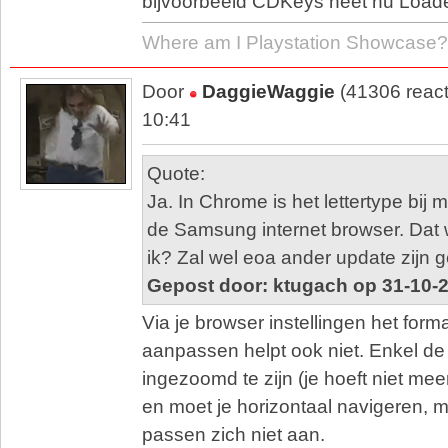
bijvoorbeeld CDKeys heet nu Load
Where am I Playstation Showcase?
Door
DaggieWaggie
(41306 react
10:41
Quote:
Ja. In Chrome is het lettertype bij m
de Samsung internet browser. Dat w
ik? Zal wel eoa ander update zijn 
Gepost door: ktugach op 31-10-
Via je browser instellingen het forma
aanpassen helpt ook niet. Enkel de s
ingezoomd te zijn (je hoeft niet me
en moet je horizontaal navigeren, m
passen zich niet aan.