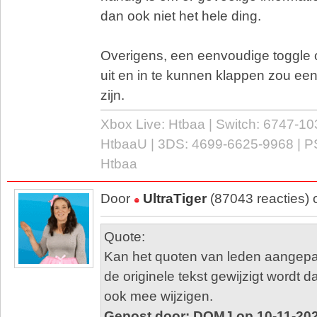
dan ook niet het hele ding.
Overigens, een eenvoudige toggle 
uit en in te kunnen klappen zou ee
zijn.
Xbox Live: Htbaa | Switch: 6747-10
HtbaaU | 3DS: 4699-6625-9968 | P
Htbaa
Door
UltraTiger
(87043 reacties) 
Quote:
Kan het quoten van leden aangepa
de originele tekst gewijzigt wordt 
ook mee wijzigen.
Gepost door: DQMJ op 10-11-202