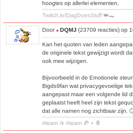
hoogtes op allerlei elementen.
Twitch.tv/DagDoesStuff 👑🐊
Door
DQMJ
(23709 reacties) op 
Kan het quoten van leden aangepas
de originele tekst gewijzigt wordt d
ook mee wijzigen.
Bijvoorbeeld in de Emotionele steun
Bigds9fan wat privacygevoelige tek
aangepast maar een volgende lid di
geplaatst heeft heel zijn tekst gequo
dat alle namen nog zichtbaar zijn. 
#team ☕ #team 🍕 + 🍍