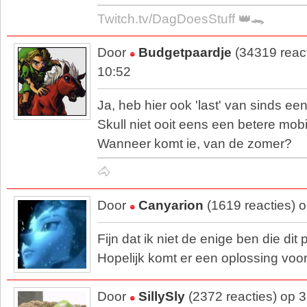
Twitch.tv/DagDoesStuff 👑🐊
Door
Budgetpaardje
(34319 reac
10:52
Ja, heb hier ook 'last' van sinds e
Skull niet ooit eens een betere mob
Wanneer komt ie, van de zomer?
🐴
Door
Canyarion
(1619 reacties) 
Fijn dat ik niet de enige ben die dit
Hopelijk komt er een oplossing voor
Door
SillySly
(2372 reacties) op 