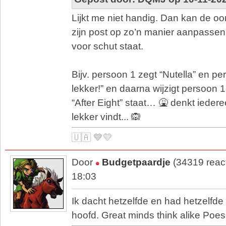
Lijkt me niet handig. Dan kan de oo
zijn post op zo’n manier aanpasse
voor schut staat.
Bijv. persoon 1 zegt “Nutella” en pe
lekker!” en daarna wijzigt persoon 1
“After Eight” staat… 🤮 denkt ieder
lekker vindt... 🙉
🇺🇦 💙💛
Door
Budgetpaardje
(34319 reac
18:03
Ik dacht hetzelfde en had hetzelfde
hoofd. Great minds think alike Poes