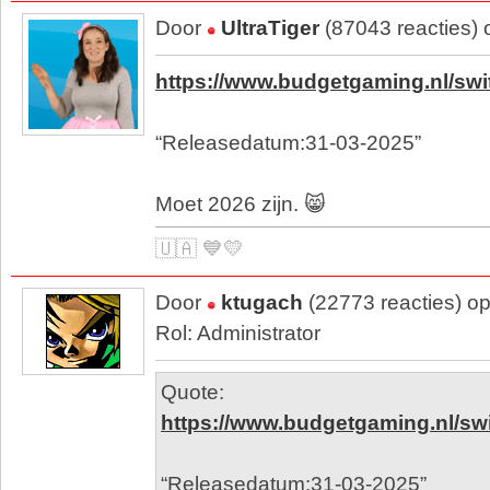
Door
UltraTiger
(87043 reacties) 
https://www.budgetgaming.nl/swi
“Releasedatum:31-03-2025”
Moet 2026 zijn. 😸
🇺🇦 💙💛
Door
ktugach
(22773 reacties) o
Rol: Administrator
Quote:
https://www.budgetgaming.nl/swi
“Releasedatum:31-03-2025”