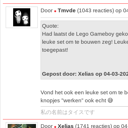
Door
Tmvde
(1043 reacties) op 0
Quote:
Had laatst de Lego Gameboy gekoc
leuke set om te bouwen zeg! Leuke
toegepast!
Gepost door: Xelias op 04-03-20
Vond het ook een leuke set om te 
knopjes "werken" ook echt 😅
私の名前はタイスです
Door
Xelias
(1741 reacties) op 0