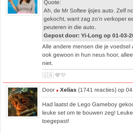
Quote:
Ah, de Mr Softee ijsjes auto. Zelf n
gekocht, want zag zo’n verkoper ee
peuteren in die auto.
Gepost door: Yi-Long op 01-03-2
Alle andere mensen die je voedsel
ook gewoon in hun neus hoor, alleen
niet.
🇺🇦 💙💛
Door
Xelias
(1741 reacties) op 0
Had laatst de Lego Gameboy gekoch
leuke set om te bouwen zeg! Leuke
toegepast!