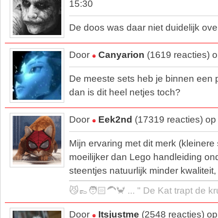
15:30
De doos was daar niet duidelijk ov
Door
Canyarion
(1619 reacties) 
De meeste sets heb je binnen een p
dan is dit heel netjes toch?
Door
Eek2nd
(17319 reacties) op
Mijn ervaring met dit merk (kleinere s
moeilijker dan Lego handleiding ond
steentjes natuurlijk minder kwaliteit
😼👞🧑🏻‍🦱🦀 ... " De Kat trapt de k
Door
Itsjustme
(2548 reacties) o