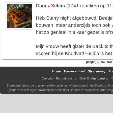
Door
Xelias
(1741 reacties) op 1
Heb Starry night afgebouwd! Beetje
bouwen, maar anderzijds toch ook 
het zo geniaal in elkaar gezet is of
Mijn vrouw heeft gister de Back to 
scoren bij de Kruidvat! Heldin is het
[Begin]
|
167
|
168
|
Home
Nieuwsarchief
Shopsurvey
Fo
Copyright Budgetgaming
Over Budgetgaming
Budgetgaming is de prijsvergelijkingssite van videogames in de Benelux. Onz
gamers door te kijken waar zij de beste prijs, service en kwaliteit kunnen