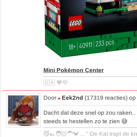
Mini Pokémon Center
🇺🇦 💙💛
Door
Eek2nd
(17319 reacties) op
Dacht dat deze snel op zou raken.
steeds te hestellen zo te zien 😅
😼👞🧑🏻‍🦱🦀 ... " De Kat trapt de k