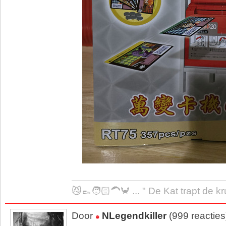
😼👞🧑🏻‍🦱🦀 ... " De Kat trapt de k
Door
NLegendkiller
(999 reactie