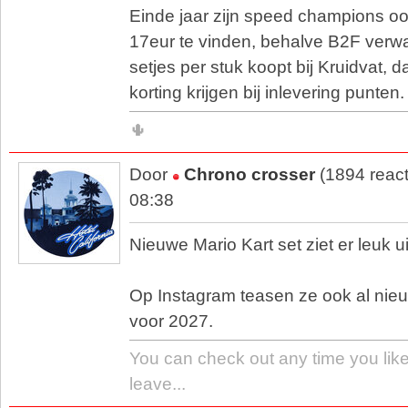
Einde jaar zijn speed champions oo
17eur te vinden, behalve B2F verwac
setjes per stuk koopt bij Kruidvat, d
korting krijgen bij inlevering punten.
🌵
Door
Chrono crosser
(1894 react
08:38
Nieuwe Mario Kart set ziet er leuk ui
Op Instagram teasen ze ook al nie
voor 2027.
You can check out any time you lik
leave...