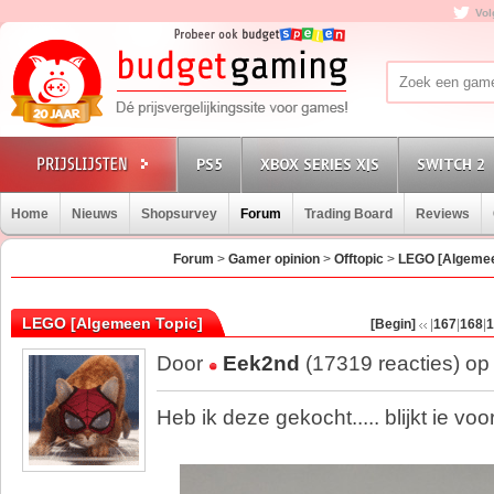
Vol
PS5
XBOX SERIES X|S
SWITCH 2
Home
Nieuws
Shopsurvey
Forum
Trading Board
Reviews
Forum
>
Gamer opinion
>
Offtopic
>
LEGO [Algemee
LEGO [Algemeen Topic]
[Begin]
|
167
|
168
|
1
Door
Eek2nd
(17319 reacties) op
Heb ik deze gekocht..... blijkt ie voo