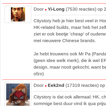
Door
Yi-Long
(7530 reacties) op 
Citystory heb je hier best veel in 
HK-related builds, maar heb het zel
ziet er ook beetje 'cheap' of ouderw
met nieuwere Chinese brands.
Je hebt trouwens ook Mr Pa (Panda f
(geen idee welk merk), die ik wel E
design, maar nooit gekocht, want bes
ofzo)
Door
Eek2nd
(17319 reacties) op
Citystory is dat ook allemaal: HK, c
sommige best duur vind ik qua prijs/