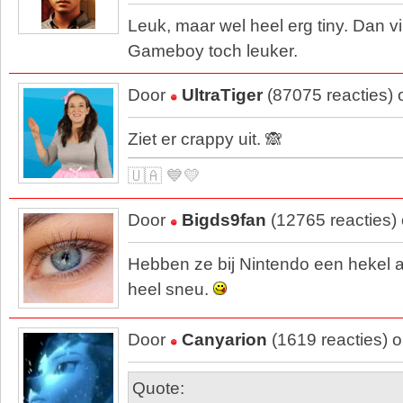
Leuk, maar wel heel erg tiny. Dan vin
Gameboy toch leuker.
Door
UltraTiger
(87075 reacties)
Ziet er crappy uit. 🙈
🇺🇦 💙💛
Door
Bigds9fan
(12765 reacties)
Hebben ze bij Nintendo een hekel a
heel sneu.
Door
Canyarion
(1619 reacties) 
Quote: