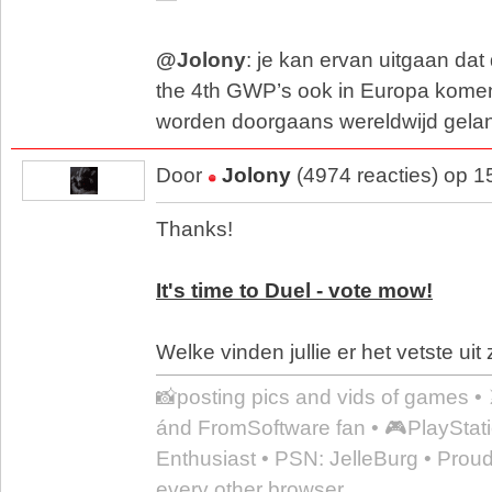
@Jolony
: je kan ervan uitgaan dat
the 4th GWP’s ook in Europa komen.
worden doorgaans wereldwijd gela
Door
Jolony
(4974 reacties) op 1
Thanks!
It's time to Duel - vote mow!
Welke vinden jullie er het vetste uit
📸posting pics and vids of games •
ánd FromSoftware fan • 🎮PlayStati
Enthusiast • PSN: JelleBurg • Prou
every other browser