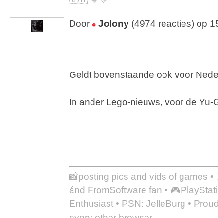
Door
Jolony
(4974 reacties) op 1
Geldt bovenstaande ook voor Nede
In ander Lego-nieuws, voor de Yu-G
📸posting pics and vids of games •
ánd FromSoftware fan • 🎮PlayStati
Enthusiast • PSN: JelleBurg • Prou
every other browser