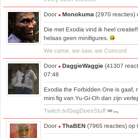
Door
Monokuma
(2970 reacties)
Die met Exodia vind ik heel creatie
helaas geen minifigures.
We came, we saw, we Concord
Door
DaggieWaggie
(41307 react
07:48
Exodia the Forbidden One is gaaf, m
mini fig van Yu-Gi-Oh dan zijn verle
Twitch.tv/DagDoesStuff 👑🐊
Door
ThaBEN
(7965 reacties) op