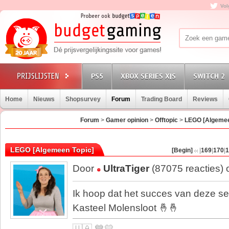
Vol
PS5
XBOX SERIES X|S
SWITCH 2
Home
Nieuws
Shopsurvey
Forum
Trading Board
Reviews
Forum
>
Gamer opinion
>
Offtopic
>
LEGO [Algemee
LEGO [Algemeen Topic]
[Begin]
|
169
|
170
|
1
Door
UltraTiger
(87075 reacties)
Ik hoop dat het succes van deze set 
Kasteel Molensloot 🤞🤞
🇺🇦 💙💛