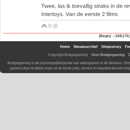
Twee, las ik toevallig straks in de r
Intertoys. Van de eerste 2 films
🎮🤘🏼
[Begin]
|
169
|
170
|
Home
Nieuwsarchief
Shopsurvey
Fo
Copyright Budgetgaming
Over Budgetgaming
Budgetgaming is de prijsvergelijkingssite van videogames in de Benelux. Onz
gamers door te kijken waar zij de beste prijs, service en kwaliteit kunnen