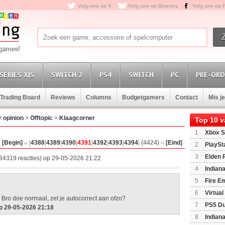
Volg ons op X
Volg ons op Bluesky
Volg ons op 
SERIES X|S
SWITCH 2
PS4
SWITCH
PC
PRE-ORD
Trading Board
Reviews
Columns
Budgetgamers
Contact
Mis j
 opinion
>
Offtopic
>
Klaagcorner
Top 10 
1
Xbox S
(XboxSeri
[Begin]
|
4388
|
4389
|
4390
|
4391
|
4392
|
4393
|
4394
|
(4424)
[Eind]
2
PlaySt
3
Elden 
34319 reacties) op 29-05-2026 21:22
4
Indian
Edition
(P
5
Fire E
(Switch2)
6
Virtua
D Bro doe normaal, zet je autocorrect aan ofzo?
7
PS5 Du
p 29-05-2026 21:18
Light Limi
8
Indian