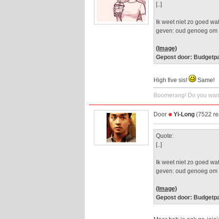
[..]
Ik weet niet zo goed wa
geven: oud genoeg om 
(Image)
Gepost door: Budgetpa
High five sis!
Same!
Boomerang! Do you want
Door
Yi-Long
(7522 re
Quote:
[..]
Ik weet niet zo goed wa
geven: oud genoeg om 
(Image)
Gepost door: Budgetpa