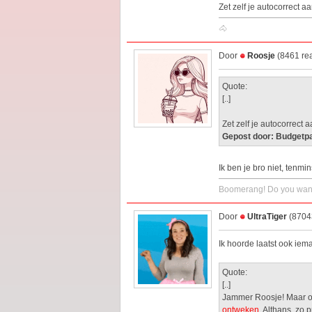
Zet zelf je autocorrect aa
🐴
Door
Roosje
(8461 rea
Quote:
[..]
Zet zelf je autocorrect a
Gepost door: Budgetpa
Ik ben je bro niet, tenm
Boomerang! Do you want
Door
UltraTiger
(87043
Ik hoorde laatst ook iem
Quote:
[..]
Jammer Roosje! Maar on
ontweken
. Althans, zo p