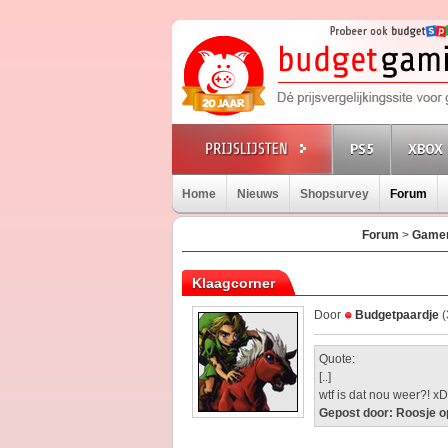
PS5
XBOX 
Home
Nieuws
Shopsurvey
Forum
Forum
>
Gamer
Klaagcorner
Door
Budgetpaardje
(
Quote:
[..]
wtf is dat nou weer?! x
Gepost door: Roosje o