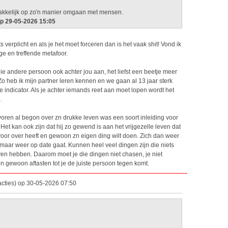
makkelijk op zo'n manier omgaan met mensen.
op 29-05-2026 15:05
ts verplicht en als je het moet forceren dan is het vaak shit! Vond ik
ige en treffende metafoor.
 die andere persoon ook achter jou aan, het liefst een beetje meer
 Zo heb ik mijn partner leren kennen en we gaan al 13 jaar sterk
e indicator. Als je achter iemands reet aan moet lopen wordt het
.
voren al begon over zn drukke leven was een soort inleiding voor
Het kan ook zijn dat hij zo gewend is aan het vrijgezelle leven dat
d voor over heeft en gewoon zn eigen ding wilt doen. Zich dan weer
 maar weer op date gaat. Kunnen heel veel dingen zijn die niets
ven hebben. Daarom moet je die dingen niet chasen, je niet
 gewoon aftasten tot je de juiste persoon tegen komt.
cties) op 30-05-2026 07:50