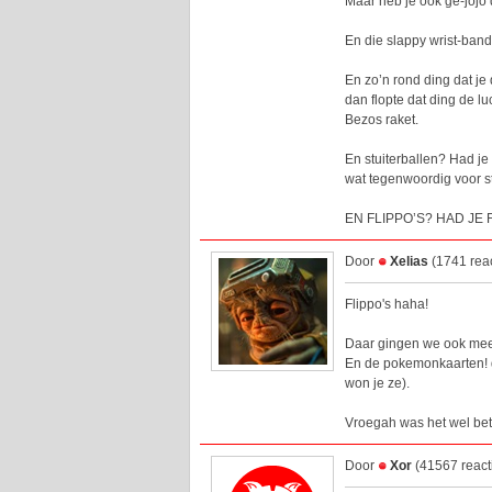
Maar heb je ook ge-jojo
En die slappy wrist-ban
En zo’n rond ding dat je
dan flopte dat ding de lu
Bezos raket.
En stuiterballen? Had je
wat tegenwoordig voor st
EN FLIPPO’S? HAD JE 
Door
Xelias
(1741 reac
Flippo's haha!
Daar gingen we ook mee
En de pokemonkaarten! d
won je ze).
Vroegah was het wel bet
Door
Xor
(41567 react