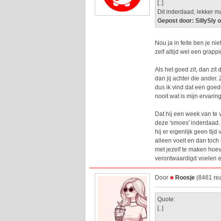
[..]
Dit inderdaad, lekker 
Gepost door: SillySly 
Nou ja in feite ben je nie
zelf altijd wel een grapp
Als het goed zit, dan zit
dan jij achter die ander.
dus ik vind dat een goed
nooit wat is mijn ervaring
Dat hij een week van te 
deze 'smoes' inderdaad. 
hij er eigenlijk geen tij
alleen voelt en dan toch
met jezelf te maken hoe
verontwaardigd voelen en
Door
Roosje
(8461 rea
Quote:
[..]