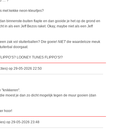
’d … ?
ds met kekke neon-kleurtjes?
 dan binnenste-buiten flapte en dan gooide je het op de grond en
cht in als een Jeff Bezos raket. Okay, maybe niet als een Jeff
 een zak vol stuiterballen? Die goeie!
NIET
die waardeloze meuk
uiterbal doorgaat.
FLIPPO’S? LOONEY TUNES FLIPPO’S!?
ties) op 29-05-2026 22:50
 "knikkeren".
ie moest je dan zo dicht mogelijk tegen de muur gooien (dan
er hoor!
ies) op 29-05-2026 23:48