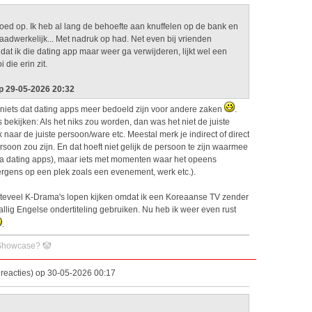
 goed op. Ik heb al lang de behoefte aan knuffelen op de bank en
daadwerkelijk... Met nadruk op had. Net even bij vrienden
dat ik die dating app maar weer ga verwijderen, lijkt wel een
 die erin zit.
p 29-05-2026 20:32
 niets dat dating apps meer bedoeld zijn voor andere zaken
.
 bekijken: Als het niks zou worden, dan was het niet de juiste
 naar de juiste persoon/ware etc. Meestal merk je indirect of direct
rsoon zou zijn. En dat hoeft niet gelijk de persoon te zijn waarmee
f via dating apps), maar iets met momenten waar het opeens
ergens op een plek zoals een evenement, werk etc.).
 teveel K-Drama's lopen kijken omdat ik een Koreaanse TV zender
allig Engelse ondertiteling gebruiken. Nu heb ik weer even rust
.
 Showcase? 🤡
reacties) op 30-05-2026 00:17