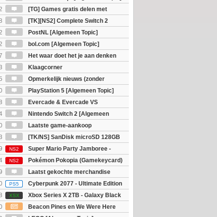
2
[TG] Games gratis delen met
8
[TK][NS2] Complete Switch 2
2
PostNL [Algemeen Topic]
2
bol.com [Algemeen Topic]
7
Het waar doet het je aan denken
osts wachten!)
3
Klaagcorner
5
Opmerkelijk nieuws (zonder
igie)
0
PlayStation 5 [Algemeen Topic]
8
Evercade & Evercade VS
 Topic]
4
Nintendo Switch 2 [Algemeen
0
Laatste game-aankoop
3
[TK/NS] SanDisk microSD 128GB
9
Super Mario Party Jamboree -
NS2
witch 2 Edition
4
Pokémon Pokopia (Gamekeycard)
NS2
9
Laatst gekochte merchandise
0
Cyberpunk 2077 - Ultimate Edition
PS5
8
Xbox Series X 2TB - Galaxy Black
XSX
ition
0
Beacon Pines en We Were Here
PC) Gratis