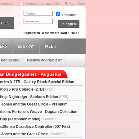
Facebook
Abonneer op onze RSS
Dark Mode
onthouden
Registreren
Wachtwoord kwijt?
Hulp?
ERS
BLU-RAY
MEER
e een game?
Nieuws doorgeven?
van Budgetgamers - Augustus
eries X 2TB - Galaxy Black Special Edition
esX)
ation 5 Pro Console (2TB)
(PS5)
Ring: Nightreign - Seekers Edition
(PS5)
a Jones and the Great Circle - Premium
S5)
mblem: Fortune's Weave - Dagdan Collection
l Boy (kartonnen model)
(Switch2)
alSense Draadloze Controller (007 First
ted Edition)
(PS5)
a Jones and the Great Circle
(Switch2)