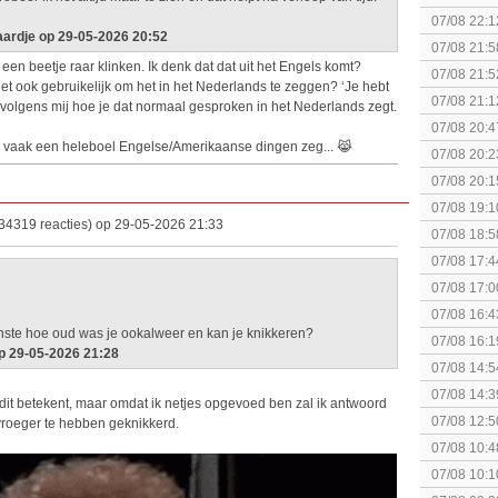
07/08 22:1
ardje op 29-05-2026 20:52
elkaar.
07/08 21:5
een beetje raar klinken. Ik denk dat dat uit het Engels komt?
collectie
07/08 21:5
 het ook gebruikelijk om het in het Nederlands te zeggen? ‘Je hebt
07/08 21:1
volgens mij hoe je dat normaal gesproken in het Nederlands zegt.
07/08 20:4
ook vaak een heleboel Engelse/Amerikaanse dingen zeg... 😹
spel! (3 p
07/08 20:2
07/08 20:1
politiek/rel
07/08 19:1
34319 reacties) op 29-05-2026 21:33
07/08 18:5
[Algemeen
07/08 17:4
Topic]
07/08 17:0
07/08 16:4
minste hoe oud was je ookalweer en kan je knikkeren?
07/08 16:1
p 29-05-2026 21:28
Nintendo S
07/08 14:5
07/08 14:3
 dit betekent, maar omdat ik netjes opgevoed ben zal ik antwoord
07/08 12:5
roeger te hebben geknikkerd.
07/08 10:4
Special Ed
07/08 10:1
Together (