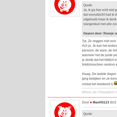
Quote:
Ja, ik ga hier echt niet
dat vooruitzicht had ik 
uitgehuild maar ik denk 
slangenkuil met alle zooi
Gepost door: Roosje o
Tja. Ze zeggen niet voor
Ach ja. Je kan het anders
persoon, de ware, de link
wanneer het de juiste pe
je denkt dat het klikt(o
linkt(misschien random 
Klaag: De laatste dagen
ging bekijken en ze toev
omdat het weekend is
Where am I Playstation
Door
MaxHG123
(831 
Quote: