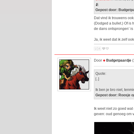
🫂
Gepost door: Budgetpa
Dat vind ik trouwens ook 
(Dodged a bullet.) Of is
de dans ontsprongen’ is 
Ja, ik weet dat ik zelf 
🇺🇦 💙💛
Door
Budgetpaardje
(
Quote:
[..]
Ik ben je bro niet, ten
Gepost door: Roosje o
Ik weet niet zo goed wat
geven: oud genoeg om v