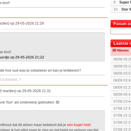
9
Super 
n bro!!
10
Star 
cties) op 29-05-2026 21:28
Forum z
Laatste 
Nieuws
an bro!!
ardje op 29-05-2026 21:22
08/08 05:2
08/08 05:2
inste hoe oud was je ookalweer en kan je knikkeren?
The Super 
08/08 03:5
 a banana..?
08/08 03:4
08/08 01:2
 reacties) op 29-05-2026 21:31
08/08 00:4
07/08 23:4
and ‘hun’ als onderwerp gebruiken. 🙉
(uitgespe
07/08 22:4
07/08 22:3
07/08 22:2
thoud dat dit alleen maar betekent dat je
een kogel hebt
07/08 22:2
robeer ik het altijd maar te zien en dat helpt na verloop van tijd.