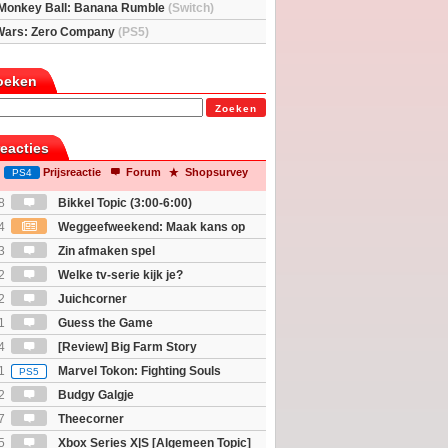
Monkey Ball: Banana Rumble
(Switch)
Wars: Zero Company
(PS5)
oeken
Zoeken
reacties
Prijsreactie
Forum
Shopsurvey
PS4
8
Bikkel Topic (3:00-6:00)
4
Weggeefweekend: Maak kans op
Mario Galaxy movie (2x)!
3
Zin afmaken spel
2
Welke tv-serie kijk je?
2
Juichcorner
1
Guess the Game
4
[Review] Big Farm Story
eld op SteamDeck)
1
Marvel Tokon: Fighting Souls
PS5
2
Budgy Galgje
7
Theecorner
5
Xbox Series X|S [Algemeen Topic]