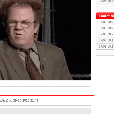
07/08 09:3
Laatst 
07/08 10:2
Controller
07/08 10:2
Controller
07/08 10:2
Controller 
07/08 10:1
Controller
07/08 10:1
Controller 
cties) op 29-05-2026 21:43