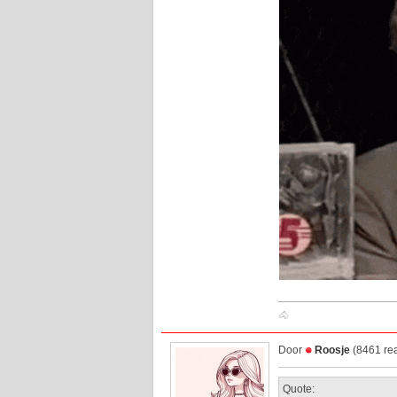
🐴
Door
Roosje
(8461 rea
Quote: