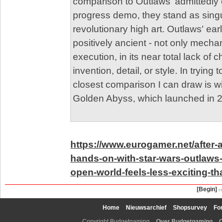
comparison to Outlaws' admittedly e
progress demo, they stand as singu
revolutionary high art. Outlaws' ea
positively ancient - not only mechan
execution, in its near total lack of ch
invention, detail, or style. In trying t
closest comparison I can draw is w
Golden Abyss, which launched in 2
https://www.eurogamer.net/after-
hands-on-with-star-wars-outlaws-
open-world-feels-less-exciting-t
[Begin]
Home
Nieuwsarchief
Shopsurvey
Fo
Copyright Budgetgaming
Over Budgetgaming