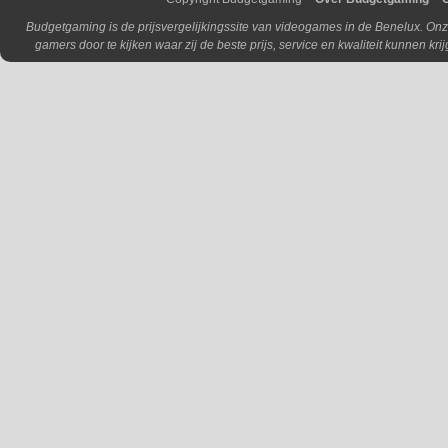
Budgetgaming is de prijsvergelijkingssite van videogames in de Benelux. Onz
gamers door te kijken waar zij de beste prijs, service en kwaliteit kunnen