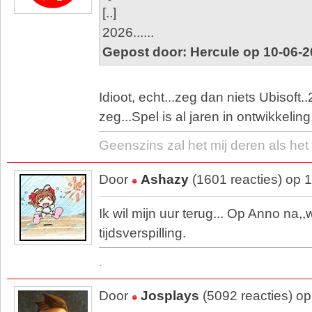
[..]
2026......
Gepost door: Hercule op 10-06-2
Idioot, echt...zeg dan niets Ubisoft
zeg...Spel is al jaren in ontwikkeling.
Geenszins zal het mij deren als het 
Door
Ashazy
(1601 reacties) op 
Ik wil mijn uur terug... Op Anno na,
tijdsverspilling.
.
Door
Josplays
(5092 reacties) o