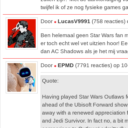
twijfel ik of ze nog fysieke games g
Door
LucasV9991
(758 reacties)
Ben helemaal geen Star Wars fan m
er toch echt wel vet uitzien hoor! E
dan AC Shadows als je het mij vraa
Door
EPMD
(7791 reacties) op 1
Quote:
Having played Star Wars Outlaws f
ahead of the Ubisoft Forward show
away with a renewed appreciation f
and Jedi Survivor. In fact no, a bit 