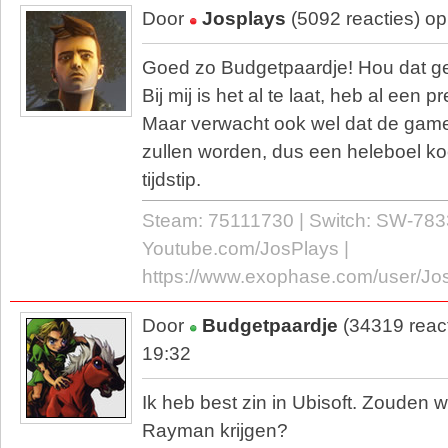
Door
Josplays
(5092 reacties) o
Goed zo Budgetpaardje! Hou dat gel
Bij mij is het al te laat, heb al een 
Maar verwacht ook wel dat de game
zullen worden, dus een heleboel koo
tijdstip.
Steam: 75111730 | Switch: SW-783
Youtube.com/JosPlays |
https://www.exophase.com/user/Jo
Door
Budgetpaardje
(34319 reac
19:32
Ik heb best zin in Ubisoft. Zouden
Rayman krijgen?