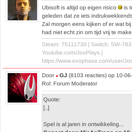
Ubisoft is altijd op eigen risico
is t
geleden dat ze iets indrukwekkends
Zal morgen eens kijken of er wat bij
had niet echt zin om tijd vrij te mak
Steam: 75111730 | Switch: SW-783
Youtube.com/JosPlays |
https://www.exophase.com/user/Jo
Door
GJ
(8103 reacties) op 10-06
Rol: Forum Moderator
Quote:
[..]
Spel is al jaren in ontwikkeling...