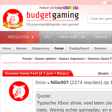
Vol
PS5
XBOX SERIES X|S
SWITCH 2
Home
Nieuws
Shopsurvey
Forum
Trading Board
Reviews
Forum
>
Gamer opinion
>
Games Algemeen
>
Summer Game Fes
Summer Game Fest [2-7 juni + Bingo]
[Begin]
Door
Nilis007
(2374 reacties) op
Quote:
Typische Xbox show, veel laten zie
niets. Weinig echte gameplay, en 