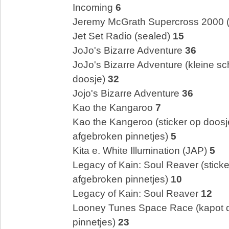
Incoming
6
Jeremy McGrath Supercross 2000 (
Jet Set Radio (sealed)
15
JoJo's Bizarre Adventure
36
JoJo's Bizarre Adventure (kleine sc
doosje)
32
Jojo's Bizarre Adventure
36
Kao the Kangaroo
7
Kao the Kangeroo (sticker op doosj
afgebroken pinnetjes)
5
Kita e. White Illumination (JAP)
5
Legacy of Kain: Soul Reaver (sticke
afgebroken pinnetjes)
10
Legacy of Kain: Soul Reaver
12
Looney Tunes Space Race (kapot d
pinnetjes)
23