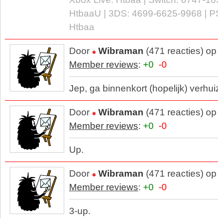
HtbaaU | 3DS: 4699-6625-9968 | P
Htbaa
Door
Wibraman
(471 reacties) o
Member reviews
:
+0
-0
Jep, ga binnenkort (hopelijk) verhu
Door
Wibraman
(471 reacties) o
Member reviews
:
+0
-0
Up.
Door
Wibraman
(471 reacties) o
Member reviews
:
+0
-0
3-up.