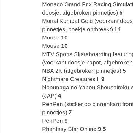
Monaco Grand Prix Racing Simulati
doosje, afgebroken pinnetjes)
5
Mortal Kombat Gold (voorkant doos
pinnetjes, boekje ontbreekt)
14
Mouse
10
Mouse
10
MTV Sports Skateboarding featuri
(voorkant doosje kapot, afgebroken
NBA 2K (afgebroken pinnetjes)
5
Nightmare Creatures II
9
Nobunaga no Yabou Shouseiroku wi
(JAP)
4
PenPen (sticker op binnenkant fron
pinnetjes)
7
PenPen
9
Phantasy Star Online
9,5