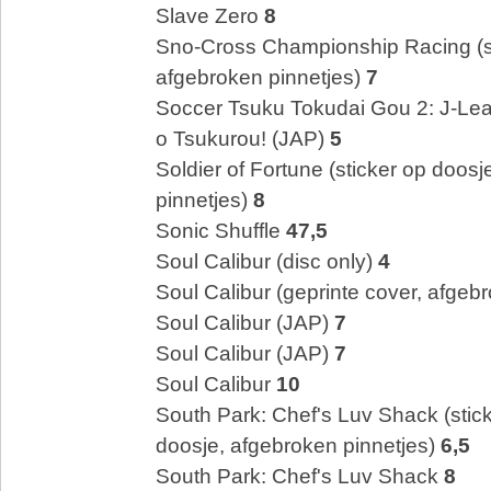
Slave Zero
8
Sno-Cross Championship Racing (st
afgebroken pinnetjes)
7
Soccer Tsuku Tokudai Gou 2: J-Le
o Tsukurou! (JAP)
5
Soldier of Fortune (sticker op doos
pinnetjes)
8
Sonic Shuffle
47,5
Soul Calibur (disc only)
4
Soul Calibur (geprinte cover, afgeb
Soul Calibur (JAP)
7
Soul Calibur (JAP)
7
Soul Calibur
10
South Park: Chef's Luv Shack (stick
doosje, afgebroken pinnetjes)
6,5
South Park: Chef's Luv Shack
8