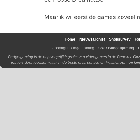
Maar ik wil eerst de games zoveel m
Home
Nieuwsarchief
Shopsurvey
Fo
Copyright Budgetgaming
Over Budgetgaming
Budgetgaming is de prijsvergelijkingssite van videogames in de Benelux. Onz
gamers door te kijken waar zij de beste prijs, service en kwaliteit kunnen