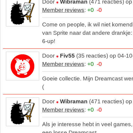
Door
Wibraman
(471 reacties) o
Member reviews
:
+0
-0
Come on people, ik wil niet komen
van Sprite naar dat andere drankje:
6-up!
Door
Fiv55
(35 reacties) op 04-1
Member reviews
:
+0
-0
Goeie collectie. Mijn Dreamcast werk
(
Door
Wibraman
(471 reacties) o
Member reviews
:
+0
-0
Als je interesse hebt in veel games,
een losse Dreamcast.