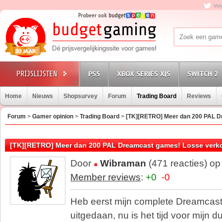
Vol
PS5
XBOX SERIES X|S
SWITCH 2
Home
Nieuws
Shopsurvey
Forum
Trading Board
Reviews
Forum
>
Gamer opinion
>
Trading Board
>
[TK][RETRO] Meer dan 200 PAL D
[TK][RETRO] Meer dan 200 PAL Dreamcast games! Losse verk
Door
Wibraman
(471 reacties) o
Member reviews
:
+0
-0
Heb eerst mijn complete Dreamcast 
uitgedaan, nu is het tijd voor mijn