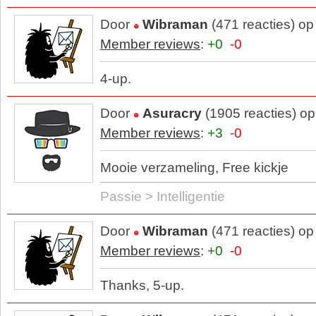
Door
Wibraman
(471 reacties) o
Member reviews
:
+0
-0
4-up.
Door
Asuracry
(1905 reacties) o
Member reviews
:
+3
-0
Mooie verzameling, Free kickje
Passie > Intelligentie
Door
Wibraman
(471 reacties) o
Member reviews
:
+0
-0
Thanks, 5-up.