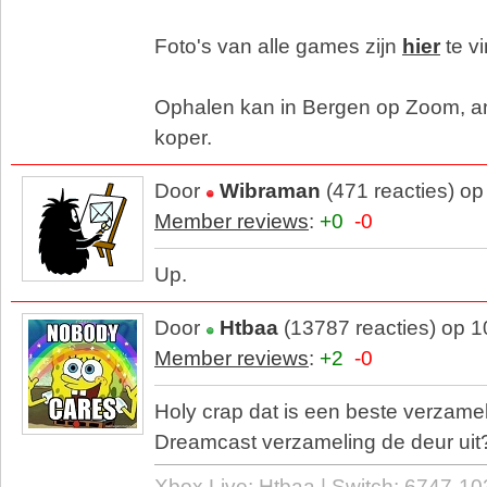
Foto's van alle games zijn
hier
te v
Ophalen kan in Bergen op Zoom, a
koper.
Door
Wibraman
(471 reacties) o
Member reviews
:
+0
-0
Up.
Door
Htbaa
(13787 reacties) op 
Member reviews
:
+2
-0
Holy crap dat is een beste verzamel
Dreamcast verzameling de deur uit
Xbox Live: Htbaa | Switch: 6747-10