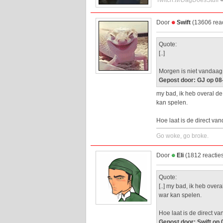
Twitch.tv/DagDoesStuff 
Door
Swift
(13606 reac
Quote:
[..]
Morgen is niet vandaag
Gepost door: GJ op 08
my bad, ik heb overal de
kan spelen.
Hoe laat is de direct v
Go woke, go broke.
Door
Eli
(1812 reactie
Quote:
[..] my bad, ik heb over
war kan spelen.
Hoe laat is de direct v
Gepost door: Swift op