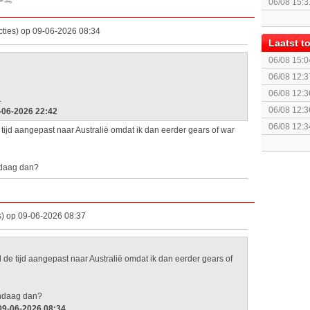
👑🐊
06/08 15:3
augustus z
ties) op 09-06-2026 08:34
Laatst 
06/08 15:0
Remastered
06/08 12:3
06/08 12:3
.
06/08 12:3
-06-2026 22:42
06/08 12:3
 tijd aangepast naar Australië omdat ik dan eerder gears of war
Run)
andaag dan?
s) op 09-06-2026 08:37
al de tijd aangepast naar Australië omdat ik dan eerder gears of
andaag dan?
 09-06-2026 08:34