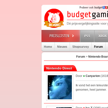
PS5
XBOX 
Home
Nieuws
Shopsurvey
Forum
Forum
>
Nintendo Boa
Nintendo Direct
Door
Canyarion
(1618
Ik vond het een teleurst
genomen, heel jammer.