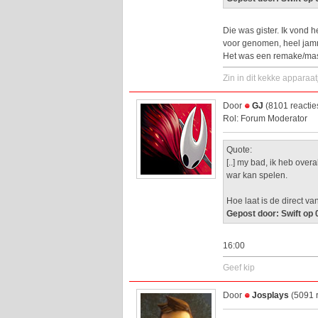
Die was gister. Ik vond 
voor genomen, heel jam
Het was een remake/mast
Zin in dit kekke apparaat
Door
GJ
(8101 reactie
Rol: Forum Moderator
Quote:
[..] my bad, ik heb over
war kan spelen.
Hoe laat is de direct v
Gepost door: Swift op
16:00
Geef kip
Door
Josplays
(5091 r