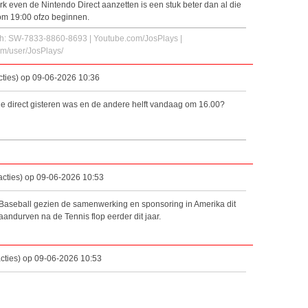
erk even de Nintendo Direct aanzetten is een stuk beter dan al die
 om 19:00 ofzo beginnen.
ch: SW-7833-8860-8693 | Youtube.com/JosPlays |
m/user/JosPlays/
ties) op 09-06-2026 10:36
de direct gisteren was en de andere helft vandaag om 16.00?
acties) op 09-06-2026 10:53
o Baseball gezien de samenwerking en sponsoring in Amerika dit
aandurven na de Tennis flop eerder dit jaar.
cties) op 09-06-2026 10:53