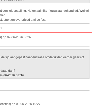
het een teleurstelling. Helemaal niks nieuws aangekondigd. Wel vrij
mer.
er/port en overpriced amiibo fest
je
s) op 09-06-2026 08:37
al de tijd aangepast naar Australië omdat ik dan eerder gears of
andaag dan?
 09-06-2026 08:34
eacties) op 09-06-2026 10:27