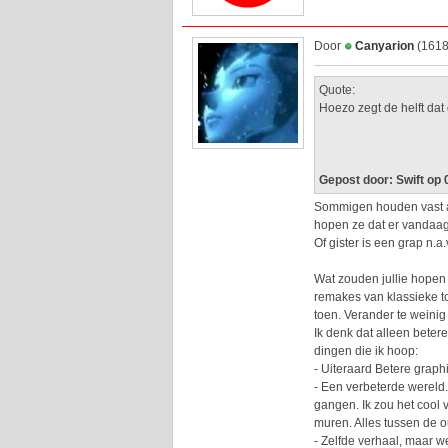
Door
Canyarion
(1618
Quote:
Hoezo zegt de helft dat
Gepost door: Swift op
Sommigen houden vast aan
hopen ze dat er vandaag
Of gister is een grap n.a
Wat zouden jullie hopen 
remakes van klassieke t
toen. Verander te weinig
Ik denk dat alleen betere
dingen die ik hoop:
- Uiteraard Betere graph
- Een verbeterde wereld
gangen. Ik zou het cool 
muren. Alles tussen de 
- Zelfde verhaal, maar w