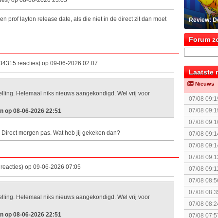
ies) op 08-06-2026 23:05
n prof layton release date, als die niet in de direct zit dan moet
Review: D
Forum z
34315 reacties) op 09-06-2026 02:07
Laatste 
Nieuws
telling. Helemaal niks nieuws aangekondigd. Wel vrij voor
07/08 09:1
politiek/rel
07/08 09:1
n op 08-06-2026 22:51
The Super 
07/08 09:1
e Direct morgen pas. Wat heb jij gekeken dan?
07/08 09:1
07/08 09:1
07/08 09:1
reacties) op 09-06-2026 07:05
07/08 09:1
07/08 08:5
07/08 08:3
telling. Helemaal niks nieuws aangekondigd. Wel vrij voor
spel! (3 p
07/08 08:2
n op 08-06-2026 22:51
07/08 07:5