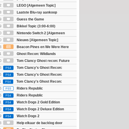
2
LEGO [Algemeen Topic]
8
Laatste Blu-ray aankoop
9
Guess the Game
9
Bikkel Topic (3:00-6:00)
0
Nintendo Switch 2 [Algemeen
0
Nieuws [Algemeen Topic]
3
Beacon Pines en We Were Here
PC) Gratis
1
Ghost Recon: Wildlands
]
0
Tom Clancy Ghost recon: Future
6
Tom Clancy's Ghost Recon:
PS4
 - Ultimate Edition
6
Tom Clancy's Ghost Recon:
PS4
 - Standard Edition
1
Tom Clancy's Ghost Recon:
PS4
6
Riders Republic
PS5
6
Riders Republic
PS4
1
Watch Dogs 2 Gold Edition
PS4
0
Watch Dogs 2 Deluxe Edition
PS4
9
Watch Dogs 2
PS4
3
Help elkaar de backlog door