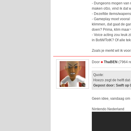
- Dungeons mogen van mi
maken ofzo, vind ik dat w
- Dezelfde items/wapens
- Gameplay moet vooral l
klimmen, dat gaat de ga
doen? Prima, klim maar 
- Voice acting zou leuk 
in BotW/TotK? Of alle tek
Zoals je merkt wil ik voo
Door
ThaBEN
(7964 r
Quote:
Hoezo zegt de helft dat
Gepost door: Swift op
Geen idee, vandaag om 1
Nintendo Nederland