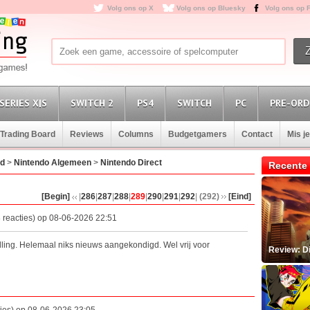
Volg ons op X
Volg ons op Bluesky
Volg ons op 
SERIES X|S
SWITCH 2
PS4
SWITCH
PC
PRE-ORD
Trading Board
Reviews
Columns
Budgetgamers
Contact
Mis j
rd
>
Nintendo Algemeen
>
Nintendo Direct
Recente 
[Begin]
|
286
|
287
|
288
|
289
|
290
|
291
|
292
|
(292)
[Eind]
 reacties) op 08-06-2026 22:51
elling. Helemaal niks nieuws aangekondigd. Wel vrij voor
Review: D