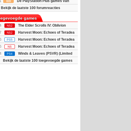
1
De PlayStation Plus games van
ijn bekend
Bekijk de laatste 100 forumreacties
toegevoegde games
4
The Elder Scrolls IV: Oblivion
NS2
 - Deluxe E...
7
Harvest Moon: Echoes of Teradea
NS2
6
Harvest Moon: Echoes of Teradea
PS5
6
Harvest Moon: Echoes of Teradea
NS
4
Winds & Leaves (PSVR) (Limited
PS4
Bekijk de laatste 100 toegevoegde games