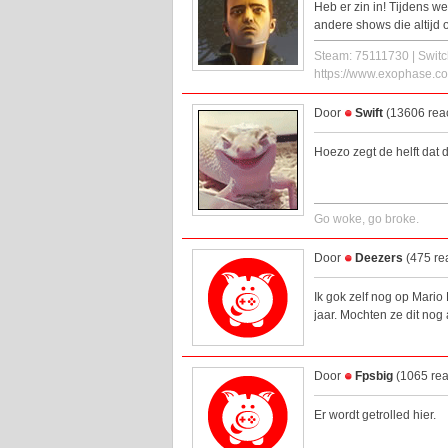
Heb er zin in! Tijdens w
andere shows die altijd
Steam: 75111730 | Swit
https://www.exophase.co
Door
Swift
(13606 reac
Hoezo zegt de helft dat 
Go woke, go broke.
Door
Deezers
(475 re
Ik gok zelf nog op Mari
jaar. Mochten ze dit nog 
Door
Fpsbig
(1065 rea
Er wordt getrolled hier.