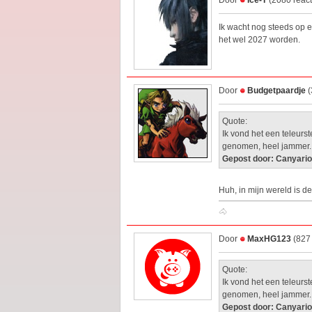
Door
Ice-T
(2080 react
Ik wacht nog steeds op ee
het wel 2027 worden.
Door
Budgetpaardje
(
Quote:
Ik vond het een teleurs
genomen, heel jammer.
Gepost door: Canyario
Huh, in mijn wereld is d
🐴
Door
MaxHG123
(827 
Quote:
Ik vond het een teleurs
genomen, heel jammer.
Gepost door: Canyario