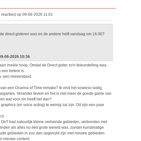
 reacties) op 09-06-2026 11:01
 de direct gisteren was en de andere helft vandaag om 16.00?
 09-06-2026 10:36
 irreële hoop. Omdat de Direct gister zo'n teleurstelling was,
 een betere is.
.v. een misverstand.
van een Ocarina of Time remake? Ik vind het sowieso lastig,
opgames. Verander teveel en het is niet meer de goede game van
 en wat voor zin heeft het dan?
 graphics (en voice acting) te weinig zal zijn. Dit zijn een paar
ics
. OoT had natuurlijk kleine omheinde gebieden, verbonden met
vinden als alles nu één grote wereld was, zonder kunstmatige
oude gebieden in zou dan opgevuld zijn met nieuwe gebieden.
el nieuwe content.