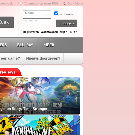
Facebook
Abonneer op onze RSS
Dark Mode
onthouden
Registreren
Wachtwoord kwijt?
Hulp?
ERS
BLU-RAY
MEER
e een game?
Nieuws doorgeven?
reviews
igimon Story: Time Stranger