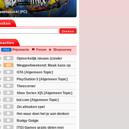
enshattack! (PC)
oeken
Zoeken
reacties
Prijsreactie
Forum
Shopsurvey
PS4
9
Opmerkelijk nieuws (zonder
igie)
9
Weggeefweekend: Maak kans op
Mario Galaxy movie (2x)!
6
GTA [Algemeen Topic]
4
PlayStation 5 [Algemeen Topic]
4
Theecorner
2
Xbox Series X|S [Algemeen Topic]
1
bol.com [Algemeen Topic]
6
Zin afmaken spel
5
Het waar doet het je aan denken
osts wachten!)
4
Budgy Galgje
7
[TG] Games gratis delen met