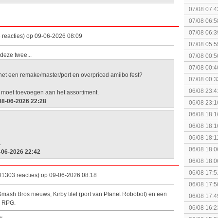
elkaar.
07/08 07:4
07/08 06:5
07/08 06:3
 reacties) op 09-06-2026 08:09
07/08 05:5
deze twee...
07/08 00:5
Topic]
07/08 00:4
het een remake/master/port en overpriced amiibo fest?
07/08 00:3
Together (
06/08 23:4
 moet toevoegen aan het assortiment.
[Algemeen
 08-06-2026 22:28
06/08 23:1
soldier
06/08 18:1
Breakpoint
06/08 18:1
Breakpoint
06/08 18:1
.
Wildlands
06/08 18:0
-06-2026 22:42
06/08 18:0
06/08 17:5
41303 reacties) op 09-06-2026 08:18
06/08 17:5
mash Bros nieuws, Kirby titel (port van Planet Robobot) en een
06/08 17:4
o RPG.
06/08 16:2