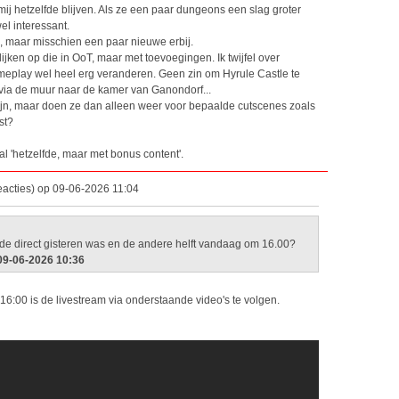
j hetzelfde blijven. Als ze een paar dungeons een slag groter
el interessant.
, maar misschien een paar nieuwe erbij.
ijken op die in OoT, maar met toevoegingen. Ik twijfel over
meplay wel heel erg veranderen. Geen zin om Hyrule Castle te
via de muur naar de kamer van Ganondorf...
zijn, maar doen ze dan alleen weer voor bepaalde cutscenes zoals
st?
ral 'hetzelfde, maar met bonus content'.
eacties) op 09-06-2026 11:04
 de direct gisteren was en de andere helft vandaag om 16.00?
 09-06-2026 10:36
6:00 is de livestream via onderstaande video's te volgen.