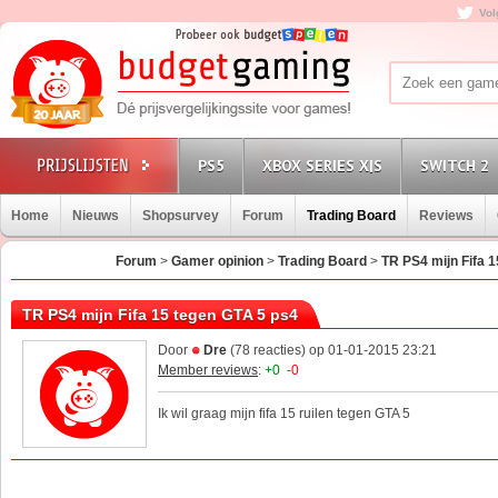
Vol
PS5
XBOX SERIES X|S
SWITCH 2
Home
Nieuws
Shopsurvey
Forum
Trading Board
Reviews
Forum
>
Gamer opinion
>
Trading Board
>
TR PS4 mijn Fifa 
TR PS4 mijn Fifa 15 tegen GTA 5 ps4
Door
Dre
(78 reacties) op 01-01-2015 23:21
Member reviews
:
+0
-0
Ik wil graag mijn fifa 15 ruilen tegen GTA 5