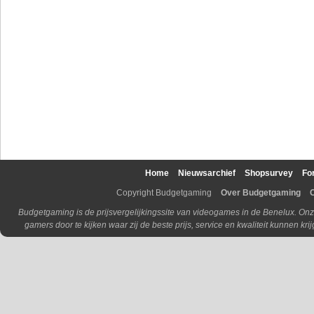
Home
Nieuwsarchief
Shopsurvey
Fo
Copyright Budgetgaming
Over Budgetgaming
Budgetgaming is de prijsvergelijkingssite van videogames in de Benelux. Onz
gamers door te kijken waar zij de beste prijs, service en kwaliteit kunnen