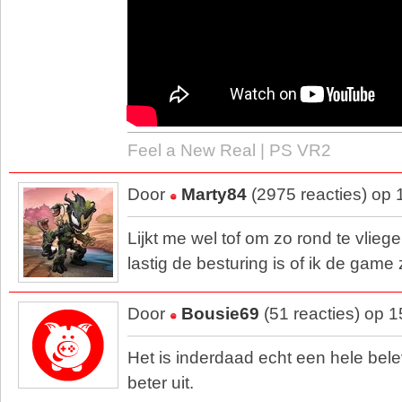
Feel a New Real | PS VR2
Door
Marty84
(2975 reacties) op
Lijkt me wel tof om zo rond te vlieg
lastig de besturing is of ik de game
Door
Bousie69
(51 reacties) op 
Het is inderdaad echt een hele bele
beter uit.