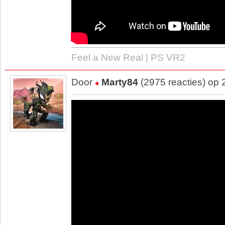
Feel a New Real | PS VR2
Door
Marty84
(2975 reacties) op