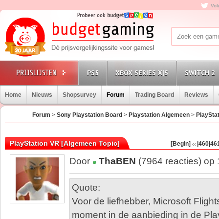
Vol
PS5
XBOX SERIES X|S
SWITCH 2
Home
Nieuws
Shopsurvey
Forum
Trading Board
Reviews
Forum
>
Sony Playstation Board
>
Playstation Algemeen
>
PlaySta
PlayStation VR [Algemeen Topic]
[Begin]
|460
|46
Door
ThaBEN
(7964 reacties) op
Quote:
Voor de liefhebber, Microsoft Flights
moment in de aanbieding in de Play