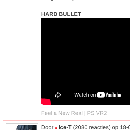
HARD BULLET
Feel a New Real | PS VR2
Door
Ice-T
(2080 reacties) op 18