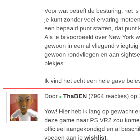
Voor wat betreft de besturing, het i
je kunt zonder veel ervaring meteen
een bepaald punt starten, dat punt k
Als je bijvoorbeeld over New York wil
gewoon in een al vliegend vliegtuig 
gewoon rondvliegen en aan sights
plekjes.
Ik vind het echt een hele gave bele
Door
ThaBEN
(7964 reacties) op
Yow! Hier heb ik lang op gewacht e
deze game naar PS VR2 zou komen.
officieel aangekondigd en al beschi
voegen aan je
wishlist
.