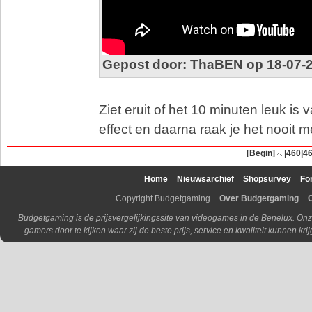
Gepost door: ThaBEN op 18-07-2
Ziet eruit of het 10 minuten leuk i
effect en daarna raak je het nooit m
[Begin]
|460
|4
Home
Nieuwsarchief
Shopsurvey
Fo
Copyright Budgetgaming
Over Budgetgaming
Budgetgaming is de prijsvergelijkingssite van videogames in de Benelux. Onz
gamers door te kijken waar zij de beste prijs, service en kwaliteit kunnen