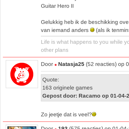
Guitar Hero II
Gelukkig heb ik de beschikking over
van iemand anders
(als ik tenmins
Life is what happens to you while 
other plans
Door
Natasja25
(52 reacties) op 
Quote:
163 originele games
Gepost door: Racamo op 01-04-2
Zo jeetje dat is veel?
Door
193
(575 reacties) op 01-04