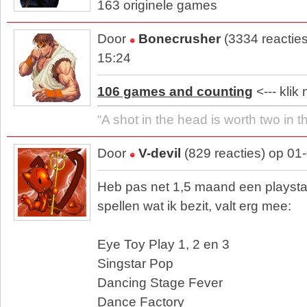
163 originele games
Door
Bonecrusher
(3334 reactie
15:24
106 games and counting
<--- klik 
“A shot in the head is worth two in t
Door
V-devil
(829 reacties) op 01
Heb pas net 1,5 maand een playstat
spellen wat ik bezit, valt erg mee:
Eye Toy Play 1, 2 en 3
Singstar Pop
Dancing Stage Fever
Dance Factory