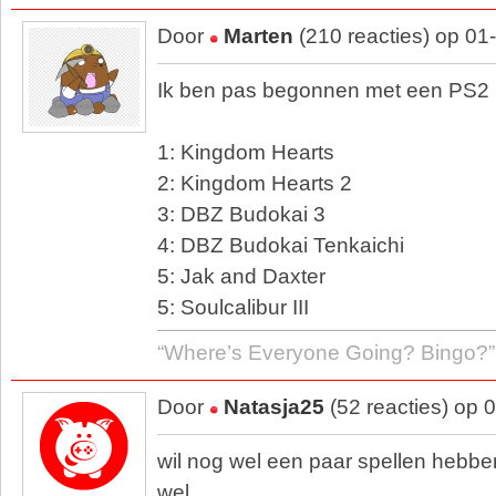
Door
Marten
(210 reacties) op 01
Ik ben pas begonnen met een PS2 
1: Kingdom Hearts
2: Kingdom Hearts 2
3: DBZ Budokai 3
4: DBZ Budokai Tenkaichi
5: Jak and Daxter
5: Soulcalibur III
“Where’s Everyone Going? Bingo?”
Door
Natasja25
(52 reacties) op 
wil nog wel een paar spellen hebb
wel