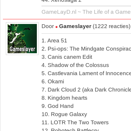
GameLayD.nl ~ The Life of a Gamer
Door
Gameslayer
(1222 reacties
1. Area 51
2. Psi-ops: The Mindgate Conspira
3. Canis canem Edit
4. Shadow of the Colossus
5. Castlevania Lament of Innocenc
6. Okami
7. Dark Cloud 2 (aka Dark Chronicl
8. Kingdom hearts
9. God Hand
10. Rogue Galaxy
11. LOTR The Two Towers
12. Robotech Battlecry