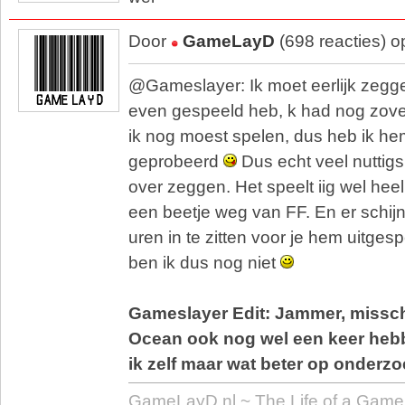
Door
GameLayD
(698 reacties) 
@Gameslayer: Ik moet eerlijk zegge
even gespeeld heb, k had nog zove
ik nog moest spelen, dus heb ik hem
geprobeerd
Dus echt veel nuttigs 
over zeggen. Het speelt iig wel heel
een beetje weg van FF. En er schij
uren in te zitten voor je hem uitges
ben ik dus nog niet
Gameslayer Edit: Jammer, misschi
Ocean ook nog wel een keer hebb
ik zelf maar wat beter op onderzo
GameLayD.nl ~ The Life of a Gamer