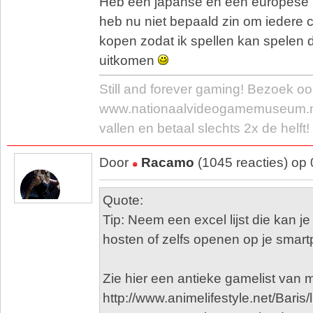
Heb een japanse en een europese
heb nu niet bepaald zin om iedere c
kopen zodat ik spellen kan spelen di
uitkomen
Still and forever gaming! Bezoek oo
www.nationaalvideogamemuseum.nl/
vallen en betaal slechts 2x de helft!
Door
Racamo
(1045 reacties) op
Quote:
Tip: Neem een excel lijst die kan j
hosten of zelfs openen op je sma
Zie hier een antieke gamelist van mi
http://www.animelifestyle.net/Baris/