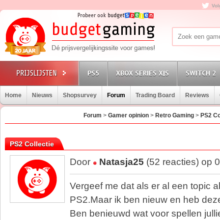
Vol
PS5
XBOX SERIES X|S
SWITCH 2
Home
Nieuws
Shopsurvey
Forum
Trading Board
Reviews
Forum
>
Gamer opinion
>
Retro Gaming
>
PS2 Co
PS2 Collectie
Door
Natasja25
(52 reacties) op 
Vergeef me dat als er al een topic a
PS2.Maar ik ben nieuw en heb deze
Ben benieuwd wat voor spellen jull