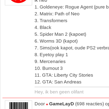
ik heb
1. Goldeneye: Rogue Agent (pure b
2. Matrix: Path of Neo
3. Transformers
4. Black
5. Spider Man 2 (kapoet)
6. Worms 3D (kapot)
7. Sims(ook kapot, oude PS2 verbra
8. Eyetoy play 1
9. Mercenaries
10. Burnout 3
11. GTA: Liberty City Stories
12. GTA: San Andreas
Hey, ik ben geen olifant
Door
GameLayD
(698 reacties) 