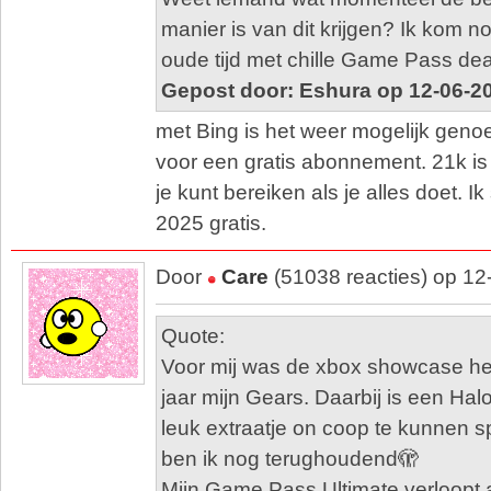
manier is van dit krijgen? Ik kom 
oude tijd met chille Game Pass dea
Gepost door: Eshura op 12-06-2
met Bing is het weer mogelijk geno
voor een gratis abonnement. 21k i
je kunt bereiken als je alles doet. I
2025 gratis.
Door
Care
(51038 reacties) op 12
Quote:
Voor mij was de xbox showcase heel
jaar mijn Gears. Daarbij is een Hal
leuk extraatje on coop te kunnen sp
ben ik nog terughoudend🫣
Mijn Game Pass Ultimate verloopt 