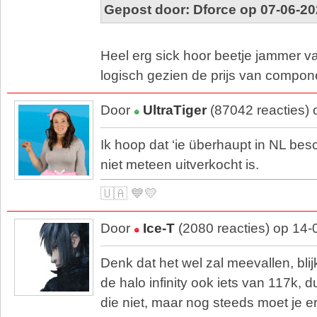
Gepost door: Dforce op 07-06-20
Heel erg sick hoor beetje jammer v
logisch gezien de prijs van compon
Door
UltraTiger
(87042 reacties)
Ik hoop dat ‘ie überhaupt in NL be
niet meteen uitverkocht is.
🇺🇦 💙💛
Door
Ice-T
(2080 reacties) op 14
Denk dat het wel zal meevallen, bli
de halo infinity ook iets van 117k, d
die niet, maar nog steeds moet je er r