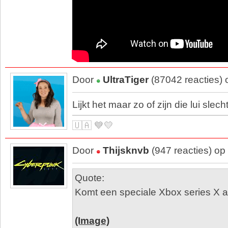
Door
UltraTiger
(87042 reacties)
Lijkt het maar zo of zijn die lui sle
🇺🇦 💙💛
Door
Thijsknvb
(947 reacties) op
Quote:
Komt een speciale Xbox series X aa
(Image)