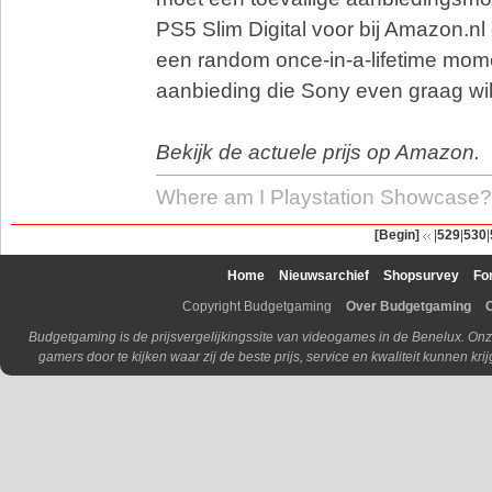
PS5 Slim Digital voor bij Amazon.nl 
een random once-in-a-lifetime mo
aanbieding die Sony even graag wil
Bekijk de actuele prijs op Amazon.
Where am I Playstation Showcase?
[Begin]
|
529
|
530
|
Home
Nieuwsarchief
Shopsurvey
Fo
Copyright Budgetgaming
Over Budgetgaming
Budgetgaming is de prijsvergelijkingssite van videogames in de Benelux. Onz
gamers door te kijken waar zij de beste prijs, service en kwaliteit kunnen