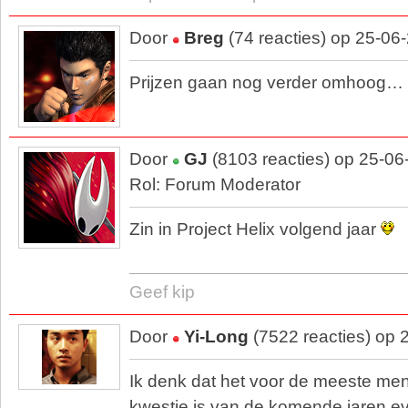
Door
Breg
(74 reacties) op 25-06
Prijzen gaan nog verder omhoog…
Door
GJ
(8103 reacties) op 25-06
Rol: Forum Moderator
Zin in Project Helix volgend jaar
Geef kip
Door
Yi-Long
(7522 reacties) op 
Ik denk dat het voor de meeste m
kwestie is van de komende jaren eve