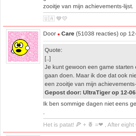
zooitje van mijn achievements-lijst.
🇺🇦 💙💛
Door
Care
(51038 reacties) op 12
Quote:
[..]
Je kunt gewoon een game starten 
gaan doen. Maar ik doe dat ook nie
een zooitje van mijn achievements-l
Gepost door: UltraTiger op 12-0
Ik ben sommige dagen niet eens ge
.
Het is patat! 🍕 + 🍍 =❤ , After eigh