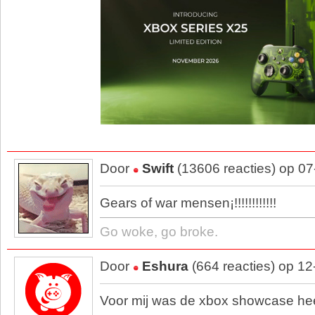
Door
Swift
(13606 reacties) op 0
Gears of war mensen¡!!!!!!!!!!!!
Go woke, go broke.
Door
Eshura
(664 reacties) op 1
Voor mij was de xbox showcase heel