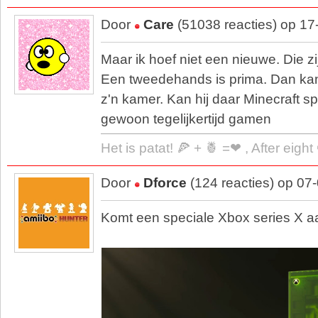
Door
Care
(51038 reacties) op 17
Maar ik hoef niet een nieuwe. Die z
Een tweedehands is prima. Dan kan 
z'n kamer. Kan hij daar Minecraft s
gewoon tegelijkertijd gamen
Het is patat! 🍕 + 🍍 =❤ , After eigh
Door
Dforce
(124 reacties) op 07
Komt een speciale Xbox series X aan