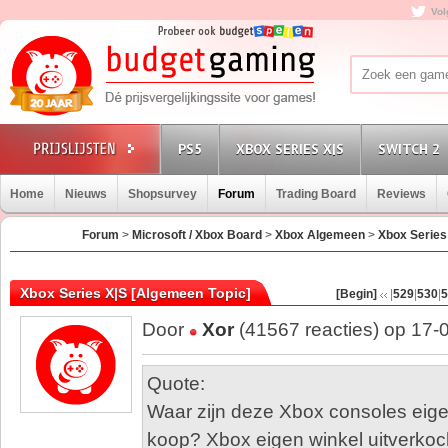
Vol
PS5
XBOX SERIES X|S
SWITCH 2
Home
Nieuws
Shopsurvey
Forum
Trading Board
Reviews
Forum
>
Microsoft / Xbox Board
>
Xbox Algemeen
>
Xbox Series
Xbox Series X|S [Algemeen Topic]
[Begin]
|
529
|
530
|
5
Door
Xor
(41567 reacties) op 17-
Quote:
Waar zijn deze Xbox consoles eigen
koop? Xbox eigen winkel uitverkoch