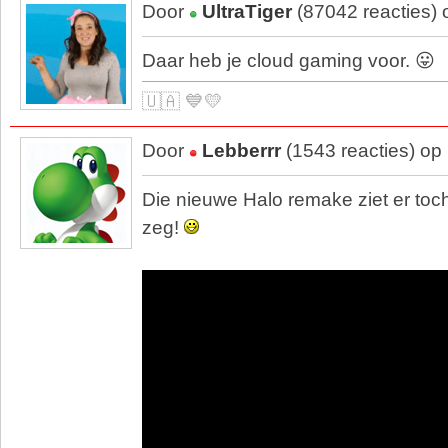
Door
UltraTiger
(87042 reacties)
Daar heb je cloud gaming voor. 😛
🇺🇦 💙💛
Door
Lebberrr
(1543 reacties) op
Die nieuwe Halo remake ziet er toch 
zeg!