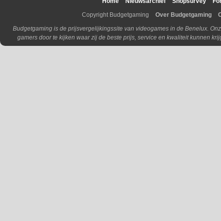
Home
Nieuwsarchief
Shopsurvey
Fo
Copyright Budgetgaming
Over Budgetgaming
Budgetgaming is de prijsvergelijkingssite van videogames in de Benelux. Onz
gamers door te kijken waar zij de beste prijs, service en kwaliteit kunnen