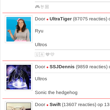
🎮🤘🏼
Door
UltraTiger
(87075 reacties) 
Ryu
Ultros
🇺🇦 💙💛
Door
SSJDennis
(9859 reacties)
Ultros
Sonic the hedgehog
Door
Swift
(13607 reacties) op 1