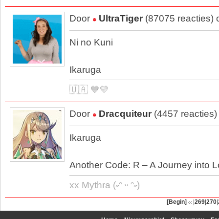
Door
UltraTiger
(87075 reacties)
Ni no Kuni
Ikaruga
🇺🇦 💙💛
Door
Dracquiteur
(4457 reacties)
Ikaruga
Another Code: R – A Journey into 
xx Mythra (˶ᵔ ᵕ ᵔ˶)
[Begin]
|
269
|
270
|