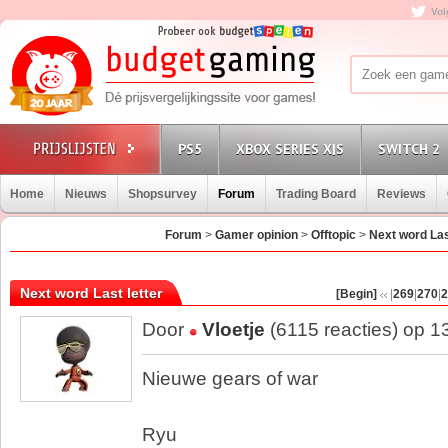
Vol
PS5
XBOX SERIES X|S
SWITCH 2
Home
Nieuws
Shopsurvey
Forum
Trading Board
Reviews
Forum
>
Gamer opinion
>
Offtopic
>
Next word Las
Next word Last letter
[Begin]
|
269
|
270
|
2
Door
Vloetje
(6115 reacties) op 1
Nieuwe gears of war
Ryu