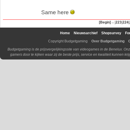
Same here
[Begin]
|
223
|
224
|
Home
Nieuwsarchief
Shopsurvey
Fo
Copyright Budgetgaming
Over Budgetgaming
Budgetgaming is de prijsvergelijkingssite van videogames in de Benelux. Onz
gamers door te kijken waar zij de beste prijs, service en kwaliteit kunnen