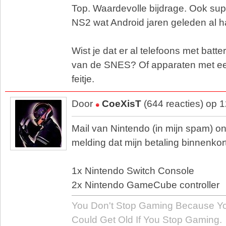
Top. Waardevolle bijdrage. Ook sup
NS2 wat Android jaren geleden al h
Wist je dat er al telefoons met batter
van de SNES? Of apparaten met ee
feitje.
Door
CoeXisT
(644 reacties) op 
Mail van Nintendo (in mijn spam) o
melding dat mijn betaling binnenkor
1x Nintendo Switch Console
2x Nintendo GameCube controller
You Don't Stop Gaming Because Yo
Could Get Old If You Stop Gaming.