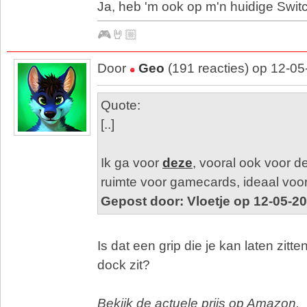
Ja, heb 'm ook op m'n huidige Switc
🎮🤘🏼
Door
Geo
(191 reacties) op 12-0
Quote:
[..]
Ik ga voor
deze
, vooral ook voor d
ruimte voor gamecards, ideaal voor
Gepost door: Vloetje op 12-05-2
Is dat een grip die je kan laten zitte
dock zit?
Bekijk de actuele prijs op Amazon.