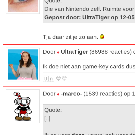
Quote:
Die van Nintendo zelf. Ruimte voo
Gepost door: UltraTiger op 12-0
Tja daar zit je zo aan.
Door
UltraTiger
(86988 reacties)
Ik doe niet aan game-key cards dus 
🇺🇦 💙💛
Door
-marco-
(1539 reacties) op 
Quote:
[..]