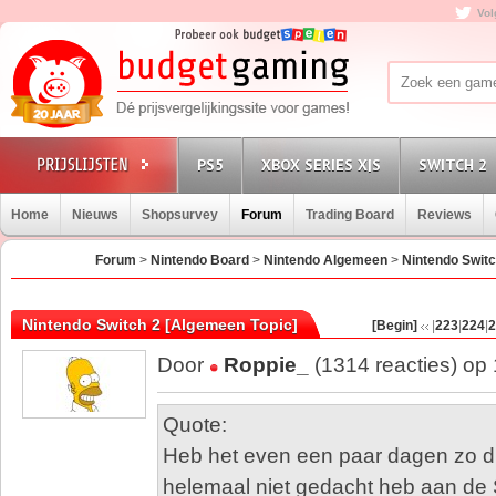
Vol
PS5
XBOX SERIES X|S
SWITCH 2
Home
Nieuws
Shopsurvey
Forum
Trading Board
Reviews
Forum
>
Nintendo Board
>
Nintendo Algemeen
>
Nintendo Switc
Nintendo Switch 2 [Algemeen Topic]
[Begin]
|
223
|
224
|
2
Door
Roppie_
(1314 reacties) op
Quote:
Heb het even een paar dagen zo dr
helemaal niet gedacht heb aan de 