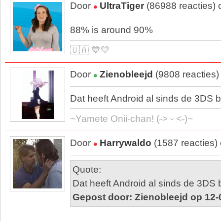
Door
UltraTiger
(86988 reacties)
88% is around 90%
🇺🇦 💙💛
Door
Zienobleejd
(9808 reacties)
Dat heeft Android al sinds de 3DS b
~Yamete Onii-chan! (˶˃ ᵕ ˂˶)~
Door
Harrywaldo
(1587 reacties)
Quote:
Dat heeft Android al sinds de 3DS 
Gepost door: Zienobleejd op 12-