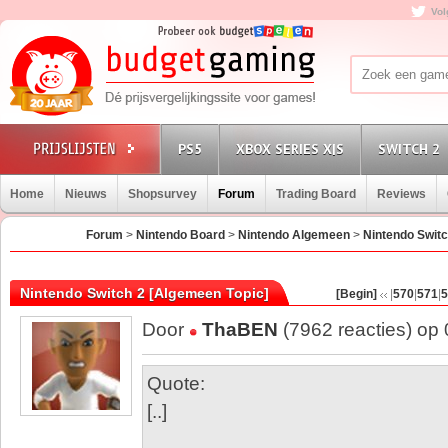
Vol
PS5
XBOX SERIES X|S
SWITCH 2
Home
Nieuws
Shopsurvey
Forum
Trading Board
Reviews
Forum
>
Nintendo Board
>
Nintendo Algemeen
>
Nintendo Switc
Nintendo Switch 2 [Algemeen Topic]
[Begin]
|
570
|
571
|
5
Door
ThaBEN
(7962 reacties) op
Quote:
[..]