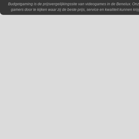
Budgetgaming is de prijsvergelijkingssite van videogames in de Benelux. Onz
gamers door te kijken waar zij de beste prijs, service en kwaliteit kunnen