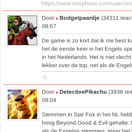
https://www.exophase.com/user/Jo
Door
Budgetpaardje
(34311 reac
08:57
De game is zo kort dat ik me best ka
het de eerste keer in het Engels sp
in het Nederlands. Het is niet slec
lekker over de top, net als de Eng
🐴
Door
DetectivePikachu
(3938 rea
09:04
Stemmen in Star Fox in het NL hebb
hoog Beyond Good & Evil gehalte. 
als de Engelse stemmen, maar het h