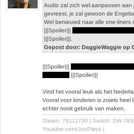
Audio zal zich wel.aanpassen aan 
gevreest, je zal gewoon de Engel
Wel benieuwd naar alle one-liners 
|||Spoiler|||
Kan je dat niet laten do
|||Spoiler|||.
Gepost door: DaggieWaggie op 0
|||Spoiler|||
Op mijn teken doen we ee
rol, vat-rol)
|||Spoiler|||
Vind het vooral leuk als het Neder
Vooral voor kinderen is zoiets heel l
echter nooit gebruik van maken.
Steam: 75111730 | Switch: SW-783
Youtube.com/JosPlays |