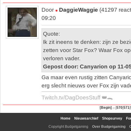
Door
DaggieWaggie
(41297 react
09:20
Quote:
Ik zit ineens te denken: zijn ze bez
zetten voor Star Fox? Waar Fox op
verloren vader.
Gepost door: Canyarion op 11-0
Ga maar even rustig zitten Canyario
erg slecht nieuws over Fox zijn vade
Twitch.tv/DagDoesStuff 👑🐊
[Begin]
|
570
|
571
|
Home
Nieuwsarchief
Shopsurvey
Fo
Copyright Budgetgaming
Over Budgetgaming