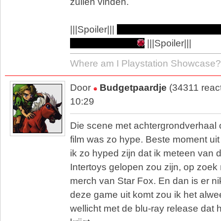
zullen vinden.
|||Spoiler|||
Ik hoop van wel, want ik
Illumination film
|||Spoiler|||
Where am I Playstation Showcase?
Door
Budgetpaardje
(34311 reac
10:29
Die scene met achtergrondverhaal o
film was zo hype. Beste moment uit 
ik zo hyped zijn dat ik meteen van 
Intertoys gelopen zou zijn, op zoe
merch van Star Fox. En dan is er ni
deze game uit komt zou ik het alwee
wellicht met de blu-ray release dat 