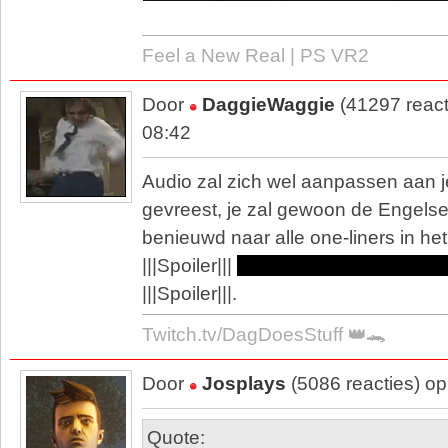
Feel a New Real | PS VR2
Door
DaggieWaggie
(41297 react
08:42
Audio zal zich wel aanpassen aan j
gevreest, je zal gewoon de Engels
benieuwd naar alle one-liners in he
|||Spoiler|||
Kan je dat niet laten do
|||Spoiler|||.
Twitch.tv/DagDoesStuff 👑🐊
Door
Josplays
(5086 reacties) o
Quote: