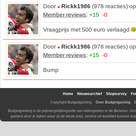
Door
Rickk1986
(978 reacties) o
Member reviews
:
+15
-0
Vraagprijs met 500 euro verlaagd
Door
Rickk1986
(978 reacties) o
Member reviews
:
+15
-0
Bump
Home
Nieuwsarchief
Shopsurvey
Fo
Copyright Budgetgaming
Over Budgetgaming
Budgetgaming is de prijsvergelijkingssite van videogames in de Benelux. Onz
gamers door te kijken waar zij de beste prijs, service en kwaliteit kunnen