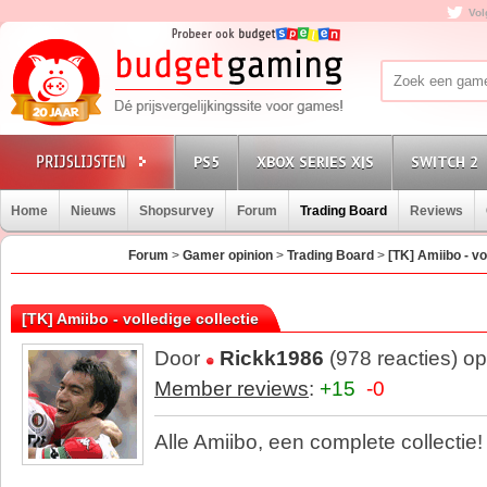
Vol
PS5
XBOX SERIES X|S
SWITCH 2
Home
Nieuws
Shopsurvey
Forum
Trading Board
Reviews
Forum
>
Gamer opinion
>
Trading Board
>
[TK] Amiibo - vo
[TK] Amiibo - volledige collectie
Door
Rickk1986
(978 reacties) o
Member reviews
:
+15
-0
Alle Amiibo, een complete collectie!