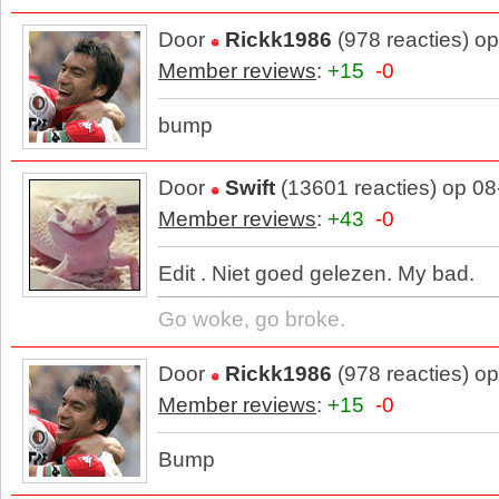
Door
Rickk1986
(978 reacties) o
Member reviews
:
+15
-0
bump
Door
Swift
(13601 reacties) op 0
Member reviews
:
+43
-0
Edit . Niet goed gelezen. My bad.
Go woke, go broke.
Door
Rickk1986
(978 reacties) o
Member reviews
:
+15
-0
Bump