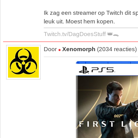
Ik zag een streamer op Twitch dit s
leuk uit. Moest hem kopen.
Twitch.tv/DagDoesStuff 👑🐊
Door
Xenomorph
(2034 reacties)