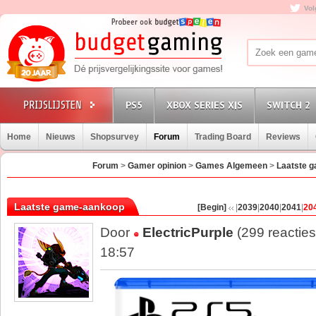
Vol
PS5
XBOX SERIES X|S
SWITCH 2
Home
Nieuws
Shopsurvey
Forum
Trading Board
Reviews
Forum
>
Gamer opinion
>
Games Algemeen
>
Laatste 
Laatste game-aankoop
[Begin]
|
2039
|
2040
|
2041
|
20
Door
ElectricPurple
(299 reactie
18:57