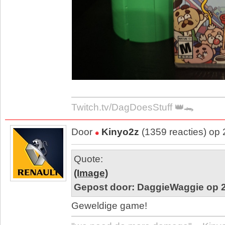
Twitch.tv/DagDoesStuff 👑🐊
Door
Kinyo2z
(1359 reacties) op
Quote:
(Image)
Gepost door: DaggieWaggie op 2
Geweldige game!