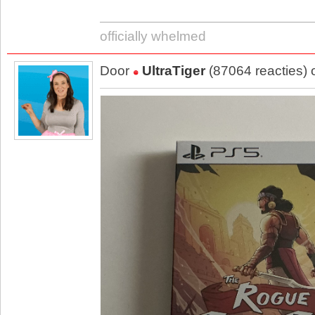
officially whelmed
Door
UltraTiger
(87064 reacties)