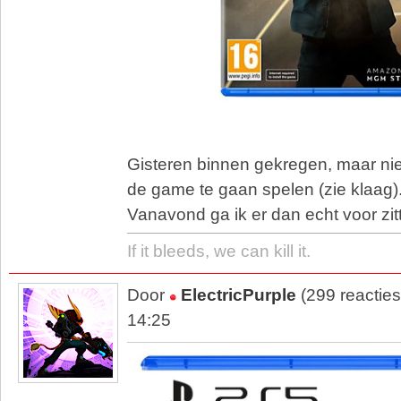
Gisteren binnen gekregen, maar n
de game te gaan spelen (zie klaag)
Vanavond ga ik er dan echt voor zi
If it bleeds, we can kill it.
Door
ElectricPurple
(299 reactie
14:25