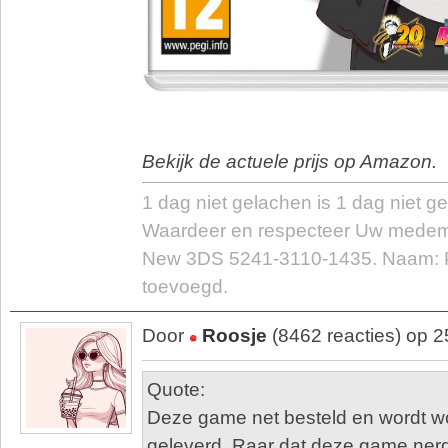
Bekijk de actuele prijs op Amazon.
1 dag niet gelachen is 1 dag niet g
Waardeer en respecteer Uw medem
New 3DS 5241-3110-1435. Naam: P
toevoegd.
Door
Roosje
(8462 reacties) op 
Quote:
Deze game net besteld en wordt 
geleverd. Raar dat deze game ner