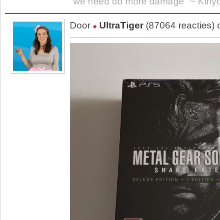
"we need do more damage" ~ Kiny
Door
UltraTiger
(87064 reacties)