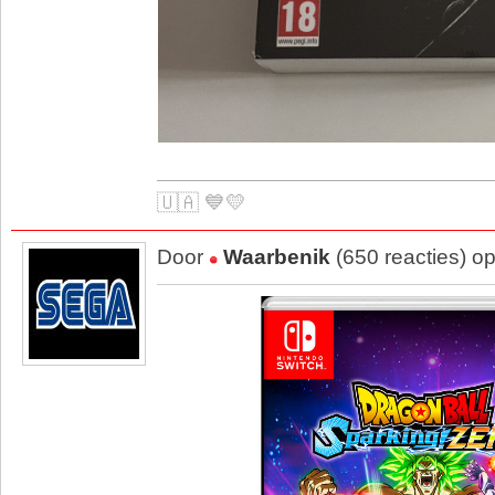
🇺🇦 💙💛
Door
Waarbenik
(650 reacties) o