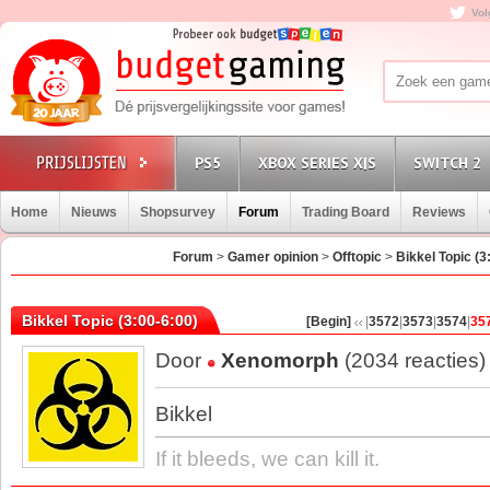
Vol
PS5
XBOX SERIES X|S
SWITCH 2
Home
Nieuws
Shopsurvey
Forum
Trading Board
Reviews
Forum
>
Gamer opinion
>
Offtopic
>
Bikkel Topic (3
Bikkel Topic (3:00-6:00)
[Begin]
|
3572
|
3573
|
3574
|
35
Door
Xenomorph
(2034 reacties)
Bikkel
If it bleeds, we can kill it.