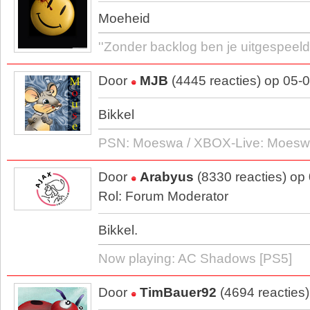
Moeheid
''Zonder backlog ben je uitgespeeld.
Door
MJB
(4445 reacties) op 05-
Bikkel
PSN: Moeswa / XBOX-Live: Moes
Door
Arabyus
(8330 reacties) op
Rol: Forum Moderator
Bikkel.
Now playing: AC Shadows [PS5]
Door
TimBauer92
(4694 reacties