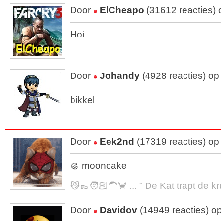
Door
ElCheapo
(31612 reacties)
Hoi
Door
Johandy
(4928 reacties) op
bikkel
Door
Eek2nd
(17319 reacties) op
🥮 mooncake
😼👞🧑🏻‍🦱🦀 ... " De Kat trapt de k
Door
Davidov
(14949 reacties) o