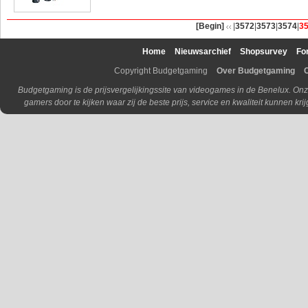
[Begin]
|
3572
|
3573
|
3574
|
3
Home
Nieuwsarchief
Shopsurvey
Fo
Copyright Budgetgaming
Over Budgetgaming
Budgetgaming is de prijsvergelijkingssite van videogames in de Benelux. Onz
gamers door te kijken waar zij de beste prijs, service en kwaliteit kunnen