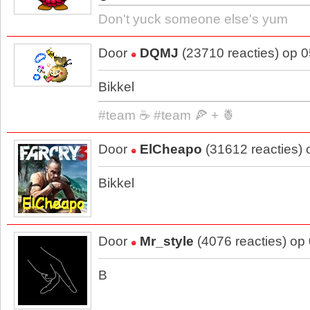
Don't yuck someone else's yum
Door
DQMJ
(23710 reacties) op 
Bikkel
#team ☕ #team 🍕 + 🍍
Door
ElCheapo
(31612 reacties)
Bikkel
Door
Mr_style
(4076 reacties) op
B