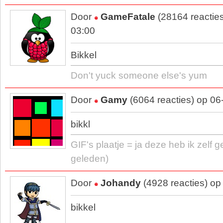
Door
GameFatale
(28164 reactie
03:00
Bikkel
Don't yuck someone else's yum
Door
Gamy
(6064 reacties) op 06
bikkl
GIF's plaatje = ja deze heb ik zelf 
geleden)
Door
Johandy
(4928 reacties) op
bikkel