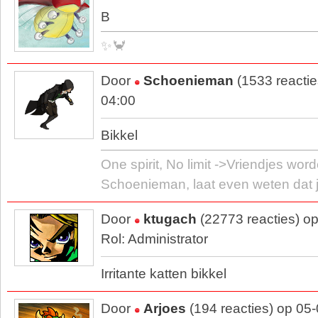
B
✨🦀
Door
Schoenieman
(1533 reacti
04:00
Bikkel
One spirit, No limit ->Vriendjes wo
Schoenieman, laat even weten dat 
Door
ktugach
(22773 reacties) o
Rol: Administrator
Irritante katten bikkel
Door
Arjoes
(194 reacties) op 05