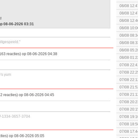
08/08 12:4
Edition
08/08 12:4
l!
Edition
08/08 12:4
op 08-06-2026 03:31
08/08 10:0
08/08 08:3
spel! (3 p
itgespeeld.''
08/08 08:3
08/08 05:2
63 reacties) op 08-06-2026 04:38
08/08 01:2
07/08 22:4
07/08 22:2
e's yum
07/08 22:1
elkaar.
07/08 21:5
07/08 21:1
2 reacties) op 08-06-2026 04:45
07/08 20:2
07/08 20:1
politiek/rel
SW-1334-3657-3704
07/08 19:1
07/08 18:5
[Algemeen
07/08 17:4
ties) op 08-06-2026 05:05
Topic]