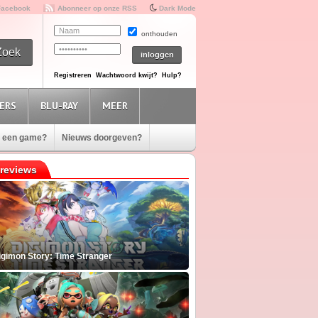
Facebook
Abonneer op onze RSS
Dark Mode
onthouden
Registreren
Wachtwoord kwijt?
Hulp?
ERS
BLU-RAY
MEER
e een game?
Nieuws doorgeven?
reviews
igimon Story: Time Stranger