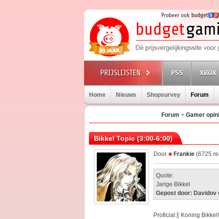
PS5
XBOX 
Home
Nieuws
Shopsurvey
Forum
Forum
>
Gamer opin
Bikkel Topic (3:00-6:00)
Door
Frankie
(6725 re
Quote:
Jarige Bikkel
Gepost door: Davidov 
Proficiat 🍾 Koning Bikkel!