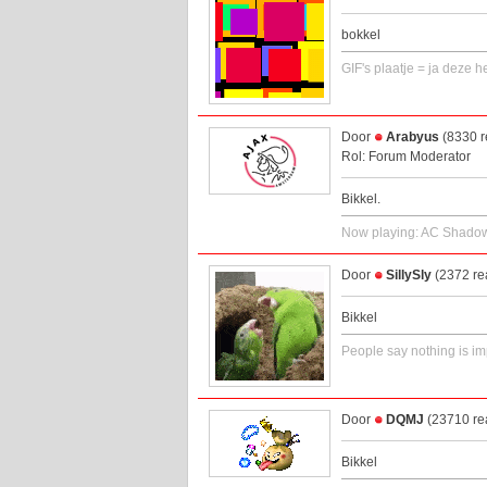
bokkel
GIF's plaatje = ja deze h
Door
Arabyus
(8330 r
Rol: Forum Moderator
Bikkel.
Now playing: AC Shadow
Door
SillySly
(2372 re
Bikkel
People say nothing is im
Door
DQMJ
(23710 re
Bikkel