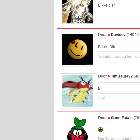
Bikkeldier
Door
Davidov
(14946 
Bikkie Dik
''Zonder backlog ben je u
Door
TimBauer92
(46
B
✨🦀
Door
GameFatale
(281
Don't yuck someone els