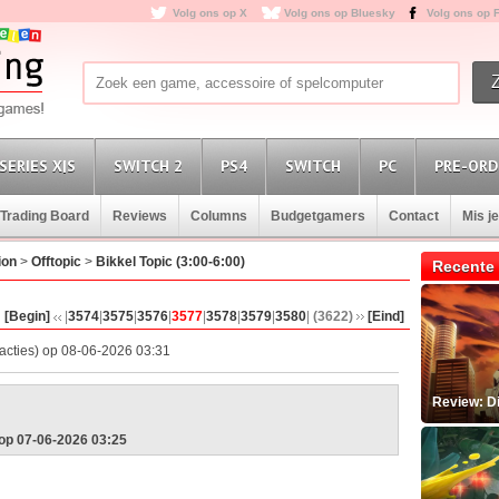
Volg ons op X
Volg ons op Bluesky
Volg ons op 
SERIES X|S
SWITCH 2
PS4
SWITCH
PC
PRE-ORD
Trading Board
Reviews
Columns
Budgetgamers
Contact
Mis j
ion
>
Offtopic
>
Bikkel Topic (3:00-6:00)
Recente 
[Begin]
|
3574
|
3575
|
3576
|
3577
|
3578
|
3579
|
3580
|
(3622)
[Eind]
acties) op 08-06-2026 03:31
Review: D
op 07-06-2026 03:25