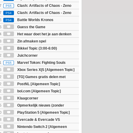
7
Clash: Artifacts of Chaos - Zeno
PS5
7
Clash: Artifacts of Chaos - Zeno
PS4
6
Battle Worlds Kronos
PS4
6
Guess the Game
4
Het waar doet het je aan denken
osts wachten!)
3
Zin afmaken spel
8
Bikkel Topic (3:00-6:00)
2
Juichcorner
1
Marvel Tokon: Fighting Souls
PS5
5
Xbox Series X|S [Algemeen Topic]
2
[TG] Games gratis delen met
2
PostNL [Algemeen Topic]
2
bol.com [Algemeen Topic]
3
Klaagcorner
5
Opmerkelijk nieuws (zonder
igie)
0
PlayStation 5 [Algemeen Topic]
8
Evercade & Evercade VS
 Topic]
4
Nintendo Switch 2 [Algemeen