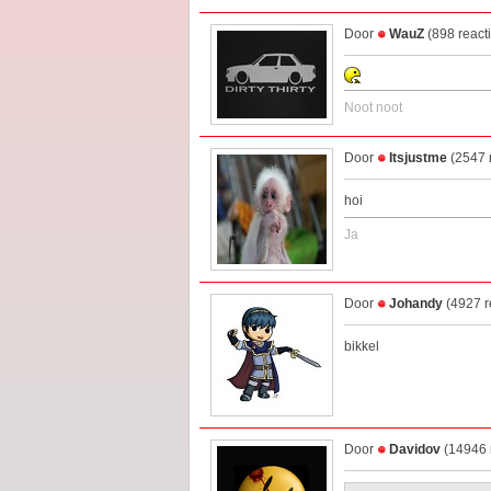
Door
WauZ
(898 react
Noot noot
Door
Itsjustme
(2547 
hoi
Ja
Door
Johandy
(4927 r
bikkel
Door
Davidov
(14946 