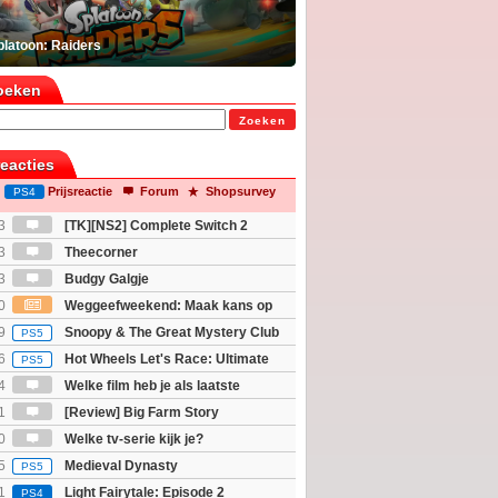
platoon: Raiders
oeken
Zoeken
reacties
Prijsreactie
Forum
Shopsurvey
PS4
3
[TK][NS2] Complete Switch 2
3
Theecorner
3
Budgy Galgje
0
Weggeefweekend: Maak kans op
Mario Galaxy movie (2x)!
9
Snoopy & The Great Mystery Club
PS5
6
Hot Wheels Let's Race: Ultimate
PS5
4
Welke film heb je als laatste
1
[Review] Big Farm Story
eld op SteamDeck)
0
Welke tv-serie kijk je?
5
Medieval Dynasty
PS5
1
Light Fairytale: Episode 2
PS4