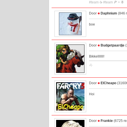
#team ☕ #team 🍕 + 🍍
Door
Daphnium
(846 r
boe
Door
Budgetpaardje
(
Bikkelllllll!
🐴
Door
ElCheapo
(31606
Hoi
Door
Frankie
(6725 re