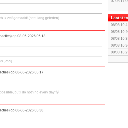
07/08 17:0
Laatst 
eb ik zelf gemaakt! (heel lang geleden)
08/08 10:4
08/08 10:4
eacties) op 08-06-2026 05:13
08/08 10:3
08/08 10:3
Anniversar
08/08 10:2
Deluxe Edi
s [PS5]
acties) op 08-06-2026 05:17
possible, but I do nothing every day 🐻
acties) op 08-06-2026 05:38