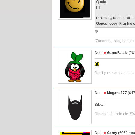
Quote:
[..]
Proficiat 🍾 Koning Bikke
Gepost door: Frankie 
💛
''Zonder backlog ben je u
Door
GameFatale
(281
Don't yuck someone els
Door
Megane377
(647
Bikkel
Nintendo friendcode: 
Door
Gamy
(6062 reac