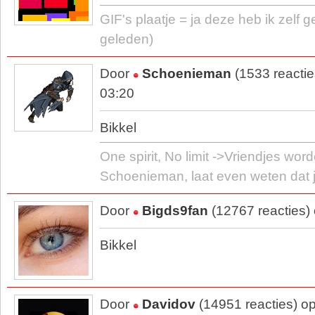
GIF's plaatje = ja deze heb ik zelf 
geleden)
Door
Schoenieman
(1533 reacti
03:20
Bikkel
One spirit, No limit ->Vriendjes wo
Schoenieman, laat even weten dat 
Door
Bigds9fan
(12767 reacties)
Bikkel
Door
Davidov
(14951 reacties) o