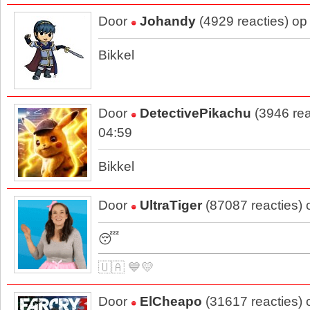
Door
Johandy
(4929 reacties) op
Bikkel
Door
DetectivePikachu
(3946 rea
04:59
Bikkel
Door
UltraTiger
(87087 reacties)
😴
🇺🇦 💙💛
Door
ElCheapo
(31617 reacties)