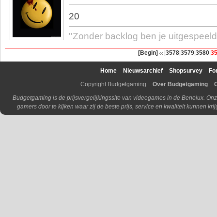
20
''Zonder backlog ben je uitgespeeld.
[Begin]
|
3578
|
3579
|
3580
|
3
Home
Nieuwsarchief
Shopsurvey
Fo
Copyright Budgetgaming
Over Budgetgaming
Budgetgaming is de prijsvergelijkingssite van videogames in de Benelux. Onz
gamers door te kijken waar zij de beste prijs, service en kwaliteit kunnen