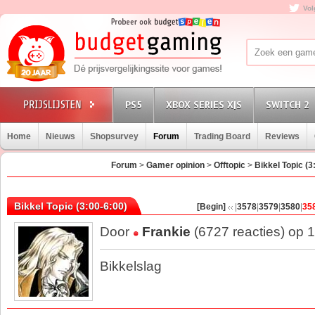
Vol
PS5
XBOX SERIES X|S
SWITCH 2
Home
Nieuws
Shopsurvey
Forum
Trading Board
Reviews
Forum
>
Gamer opinion
>
Offtopic
>
Bikkel Topic (3
Bikkel Topic (3:00-6:00)
[Begin]
|
3578
|
3579
|
3580
|
35
Door
Frankie
(6727 reacties) op 
Bikkelslag