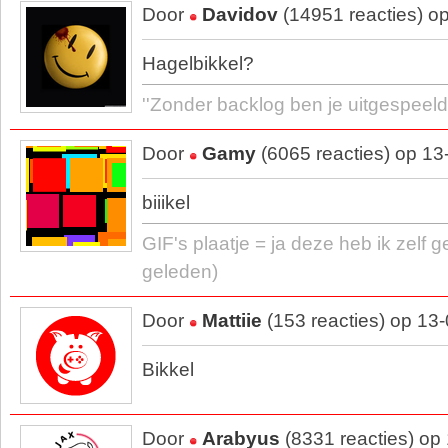
Door
Davidov
(14951 reacties) o
Hagelbikkel?
''Zonder backlog ben je uitgespeeld.
Door
Gamy
(6065 reacties) op 13
biiikel
GIF's plaatje = ja deze heb ik zelf 
geleden)
Door
Mattiie
(153 reacties) op 13
Bikkel
Door
Arabyus
(8331 reacties) op