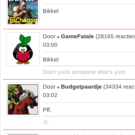
Bikkel
Door
GameFatale
(28165 reactie
03:00
Bikkel
Don't yuck someone else's yum
Door
Budgetpaardje
(34334 reac
03:02
Pff.
🐴