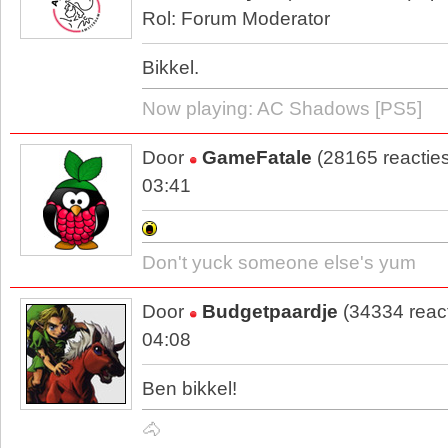
Rol: Forum Moderator
Bikkel.
Now playing: AC Shadows [PS5]
Door
GameFatale
(28165 reactie
03:41
Don't yuck someone else's yum
Door
Budgetpaardje
(34334 reac
04:08
Ben bikkel!
🐴