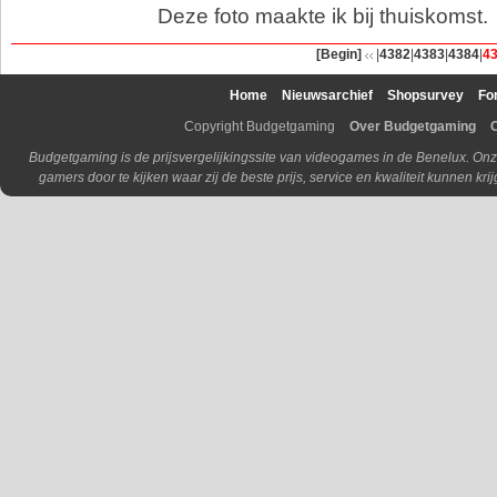
Deze foto maakte ik bij thuiskomst.
[Begin]
|
4382
|
4383
|
4384
|
4
Home
Nieuwsarchief
Shopsurvey
Fo
Copyright Budgetgaming
Over Budgetgaming
Budgetgaming is de prijsvergelijkingssite van videogames in de Benelux. Onz
gamers door te kijken waar zij de beste prijs, service en kwaliteit kunnen