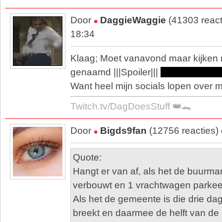
Door
DaggieWaggie
(41303 react
18:34
Klaag; Moet vanavond maar kijken 
genaamd |||Spoiler|||
The Boys sei
Want heel mijn socials lopen over m
Twitch.tv/DagDoesStuff 👑🐊
Door
Bigds9fan
(12756 reacties)
Quote:
Hangt er van af, als het de buurman
verbouwt en 1 vrachtwagen parkeer
Als het de gemeente is die drie da
breekt en daarmee de helft van de