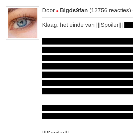
Door
Bigds9fan
(12756 reacties)
Klaag: het einde van |||Spoiler|||
Th
Het laatste seizoen was op bepaald
maar een goed einde had de boel 
Ja de dood van die kerk dude was 
Deep and Homelanders vielen tege
Sage nog? We zien niet eens hoe da
lekker gesplat worden. Frenchie had
eerder van haar dikke reet gekome
Wat een teleurstelling. Ga niet zeg
beter waren maar daar was het ein
|||Spoiler|||