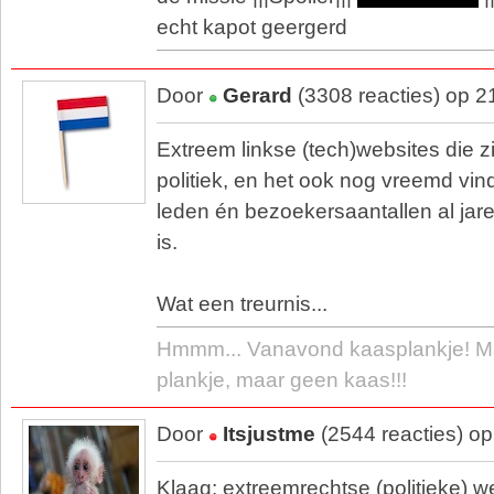
echt kapot geergerd
Door
Gerard
(3308 reacties) op 2
Extreem linkse (tech)websites die 
politiek, en het ook nog vreemd vin
leden én bezoekersaantallen al jar
is.
Wat een treurnis...
Hmmm... Vanavond kaasplankje! Ma
plankje, maar geen kaas!!!
Door
Itsjustme
(2544 reacties) o
Klaag: extreemrechtse (politieke) w