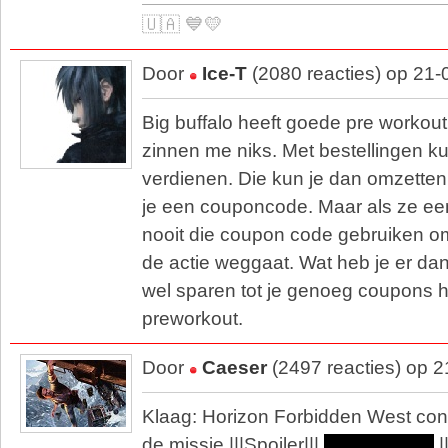
🇺🇦 💙💛
Door
Ice-T
(2080 reacties) op 21
Big buffalo heeft goede pre workout
zinnen me niks. Met bestellingen k
verdienen. Die kun je dan omzetten 
je een couponcode. Maar als ze ee
nooit die coupon code gebruiken o
de actie weggaat. Wat heb je er da
wel sparen tot je genoeg coupons h
preworkout.
Door
Caeser
(2497 reacties) op 
Klaag: Horizon Forbidden West contr
de missie |||Spoiler|||
Death's door
|