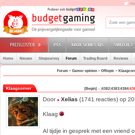
Vol
PS5
XBOX SERIES X|S
SWITCH 2
Home
Nieuws
Shopsurvey
Forum
Trading Board
Reviews
Forum
>
Gamer opinion
>
Offtopic
>
Klaagcor
Klaagcorner
[Begin]
|
4382
|
4383
|
4384
|
43
Door
Xelias
(1741 reacties) op 2
Klaag
Al tijdje in gesprek met een vriend 