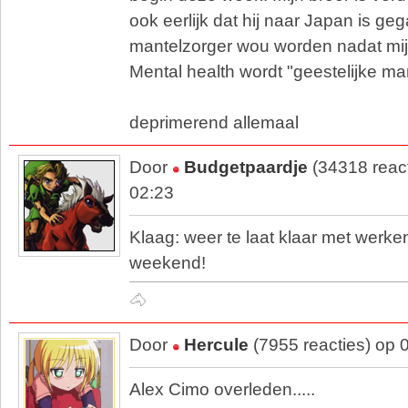
ook eerlijk dat hij naar Japan is g
mantelzorger wou worden nadat mi
Mental health wordt "geestelijke m
deprimerend allemaal
Door
Budgetpaardje
(34318 reac
02:23
Klaag: weer te laat klaar met werke
weekend!
🐴
Door
Hercule
(7955 reacties) op 
Alex Cimo overleden.....