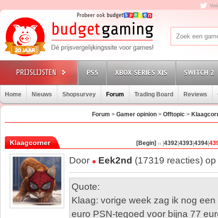
Vol
PS5
XBOX SERIES X|S
SWITCH 2
Home
Nieuws
Shopsurvey
Forum
Trading Board
Reviews
Forum
>
Gamer opinion
>
Offtopic
>
Klaagcor
Klaagcorner
[Begin]
|
4392
|
4393
|
4394
|
43
Door
Eek2nd
(17319 reacties) op
Quote:
Klaag: vorige week zag ik nog een
euro PSN-tegoed voor bijna 77 eu