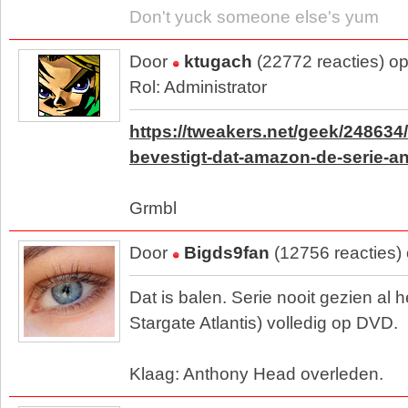
Don't yuck someone else's yum
Door
ktugach
(22772 reacties) o
Rol: Administrator
https://tweakers.net/geek/248634
bevestigt-dat-amazon-de-serie-an
Grmbl
Door
Bigds9fan
(12756 reacties)
Dat is balen. Serie nooit gezien al 
Stargate Atlantis) volledig op DVD.
Klaag: Anthony Head overleden.