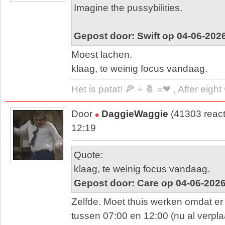
Imagine the pussybilities.
Gepost door: Swift op 04-06-202
Moest lachen.
klaag, te weinig focus vandaag.
Het is patat! 🍕 + 🍍 =❤ , After eigh
Door
DaggieWaggie
(41303 react
12:19
Quote:
klaag, te weinig focus vandaag.
Gepost door: Care op 04-06-2026
Zelfde. Moet thuis werken omdat er 
tussen 07:00 en 12:00 (nu al verpla