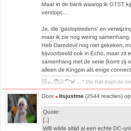
Maar in de bank waarop ik GTST kij
verstopt....
Ja, die 'gastoptredens' en verwijzinge
maar ik zie nog weinig samenhang.
Heb Daredevil nog niet gekeken, ma
bijvoorbeeld ook in Echo, maar zit 
samenhang met de serie (komt zij oo
alleen de Kingpin als enige connect
😼👞🧑🏻‍🦱🦀 ... " De Kat trapt de k
Door
Itsjustme
(2544 reacties) o
Quote:
[..]
WB wilde altijd al een echte DC-