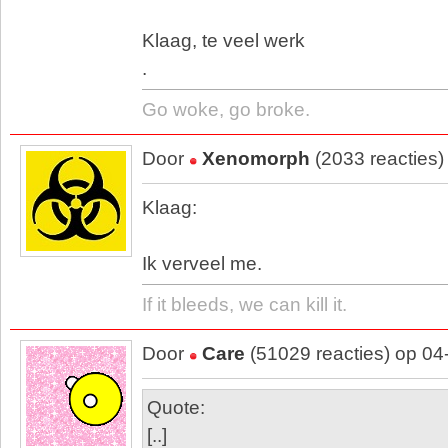
Klaag, te veel werk
.
Go woke, go broke.
Door
Xenomorph
(2033 reacties)
Klaag:
Ik verveel me.
If it bleeds, we can kill it.
Door
Care
(51029 reacties) op 04
Quote:
[..]