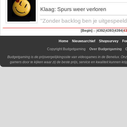
Klaag: Spurs weer verloren
''Zonder backlog ben je uitgespeeld.
[Begin]
|
4392
|
4393
|
4394
|
4
Home
Nieuwsarchief
Shopsurvey
Fo
Copyright Budgetgaming
Over Budgetgaming
Budgetgaming is de prijsvergelijkingssite van videogames in de Benelux. Onz
gamers door te kijken waar zij de beste prijs, service en kwaliteit kunnen