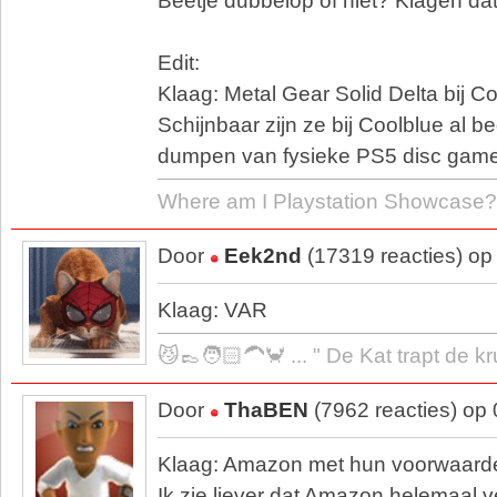
Beetje dubbelop of niet? Klagen d
Edit:
Klaag: Metal Gear Solid Delta bij 
Schijnbaar zijn ze bij Coolblue al 
dumpen van fysieke PS5 disc gam
Where am I Playstation Showcase?
Door
Eek2nd
(17319 reacties) op
Klaag: VAR
😼👞🧑🏻‍🦱🦀 ... " De Kat trapt de k
Door
ThaBEN
(7962 reacties) op
Klaag: Amazon met hun voorwaard
Ik zie liever dat Amazon helemaal 