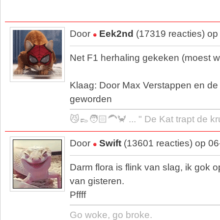
Door
Eek2nd
(17319 reacties) op
Net F1 herhaling gekeken (moest 
Klaag: Door Max Verstappen en de 
geworden
😼👞🧑🏻‍🦱🦀 ... " De Kat trapt de k
Door
Swift
(13601 reacties) op 0
Darm flora is flink van slag, ik gok 
van gisteren.
Pffff
Go woke, go broke.