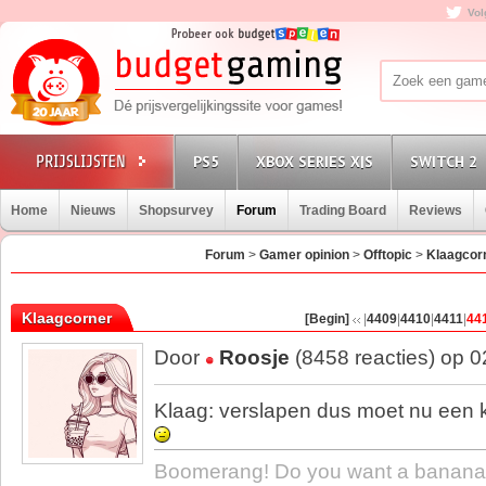
Vol
PS5
XBOX SERIES X|S
SWITCH 2
Home
Nieuws
Shopsurvey
Forum
Trading Board
Reviews
Forum
>
Gamer opinion
>
Offtopic
>
Klaagcor
Klaagcorner
[Begin]
|
4409
|
4410
|
4411
|
44
Door
Roosje
(8458 reacties) op 
Klaag: verslapen dus moet nu een k
Boomerang! Do you want a banana