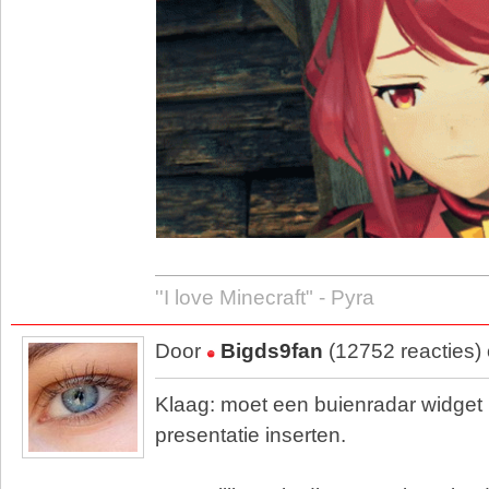
''I love Minecraft" - Pyra
Door
Bigds9fan
(12752 reacties)
Klaag: moet een buienradar widget
presentatie inserten.