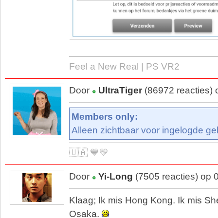
Feel a New Real | PS VR2
Door
UltraTiger
(86972 reacties)
Members only:
Alleen zichtbaar voor ingelogde ge
🇺🇦 💙💛
Door
Yi-Long
(7505 reacties) op 
Klaag; Ik mis Hong Kong. Ik mis Sh
Osaka.