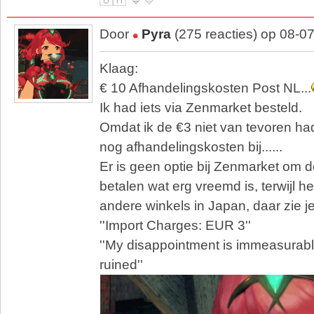
Door
Pyra
(275 reacties) op 08-0
Klaag:
€ 10 Afhandelingskosten Post NL...
Ik had iets via Zenmarket besteld.
Omdat ik de €3 niet van tevoren h
nog afhandelingskosten bij......
Er is geen optie bij Zenmarket om d
betalen wat erg vreemd is, terwijl het
andere winkels in Japan, daar zie je
''Import Charges: EUR 3''
''My disappointment is immeasurabl
ruined''