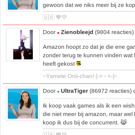
gewoon dat we niks meer bij ze ko
🇺🇦 💙💛
Door
Zienobleejd
(9804 reacties)
Amazon hoopt zo dat je die ene g
zonder terug te kunnen vinden wat h
heeft gekost
~Yamete Onii-chan! (˶˃ ᵕ ˂˶)~
Door
UltraTiger
(86972 reacties)
Ik koop vaak games als ik een wishlist
die niet meer bij amazon, maar wel 
koop ik dus bij de concurrent. 😹
🇺🇦 💙💛