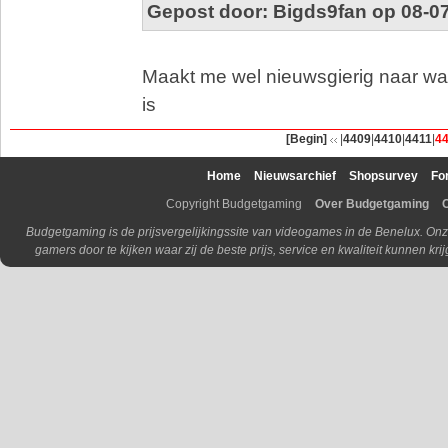
Gepost door: Bigds9fan op 08-0
Maakt me wel nieuwsgierig naar wat
is
[Begin]
|
4409
|
4410
|
4411
|
4
Home
Nieuwsarchief
Shopsurvey
Fo
Copyright Budgetgaming
Over Budgetgaming
Budgetgaming is de prijsvergelijkingssite van videogames in de Benelux. Onz
gamers door te kijken waar zij de beste prijs, service en kwaliteit kunnen