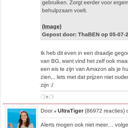
gebruiken. Zorgt eerder voor erger
behulpzaam voelt.
(Image)
Gepost door: ThaBEN op 05-07-2
Ik heb dit even in een draadje ge
van BG, want vind het zelf ook maar 
een eis te zijn van Amazon als je hu
zien,.. Iets met dat prijzen niet ou
zijn :/
❍ᴥ❍
Door
UltraTiger
(86972 reacties)
Alerts mogen ook niet meer… volge