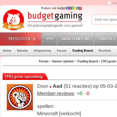
Vol
PS5
XBOX SERIES X|S
SWITCH 2
Home
Nieuws
Shopsurvey
Forum
Trading Board
Reviews
Forum
>
Gamer opinion
>
Trading Board
>
[TK] grote
[TK] grote opruiming
Door
Aad
(51 reacties) op 05-03-
Member reviews
:
+0
-0
spellen:
Minecraft [verkocht]