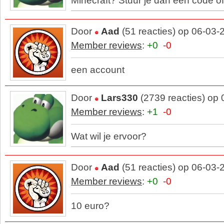
Minecraft? Stuur je dan een code o
Door
Aad
(51 reacties) op 06-03-
Member reviews
:
+0
-0
een account
Door
Lars330
(2739 reacties) op
Member reviews
:
+1
-0
Wat wil je ervoor?
Door
Aad
(51 reacties) op 06-03-
Member reviews
:
+0
-0
10 euro?