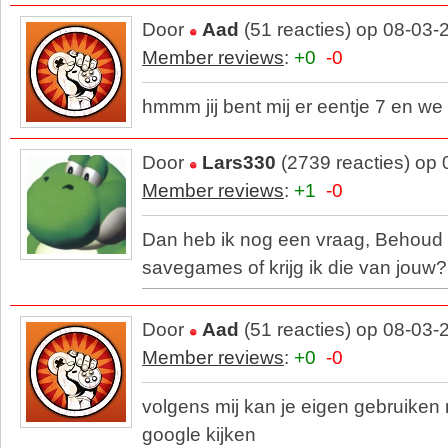
Door
Aad
(51 reacties) op 08-03-
Member reviews
:
+0
-0
hmmm jij bent mij er eentje 7 en w
Door
Lars330
(2739 reacties) op
Member reviews
:
+1
-0
Dan heb ik nog een vraag, Behoud 
savegames of krijg ik die van jouw?
Door
Aad
(51 reacties) op 08-03-
Member reviews
:
+0
-0
volgens mij kan je eigen gebruiken
google kijken