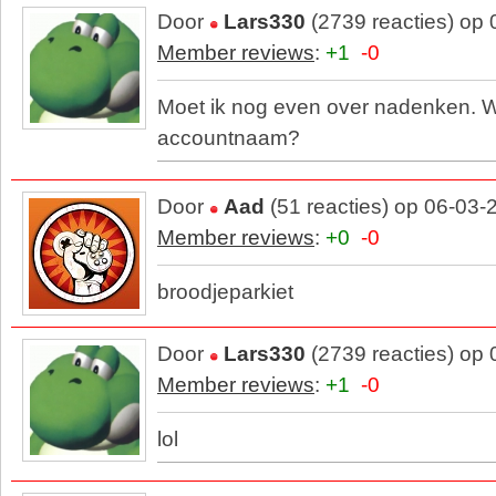
Door
Lars330
(2739 reacties) op
Member reviews
:
+1
-0
Moet ik nog even over nadenken. W
accountnaam?
Door
Aad
(51 reacties) op 06-03-
Member reviews
:
+0
-0
broodjeparkiet
Door
Lars330
(2739 reacties) op
Member reviews
:
+1
-0
lol