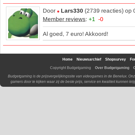
Door
Lars330
(2739 reacties) op
Member reviews
:
+1
-0
Al goed, 7 euro! Akkoord!
Home
Nieuwsarchief
Shopsurvey
Fo
Copyright Budgetgaming
Over Budgetgaming
Budgetgaming is de prijsvergelijkingssite van videogames in de Benelux. Onz
gamers door te kijken waar zij de beste prijs, service en kwaliteit kunnen