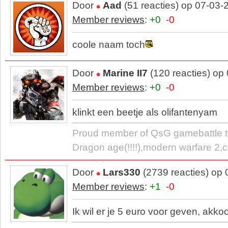
Door
Aad
(51 reacties) op 07-03-
Member reviews
:
+0
-0
coole naam toch
Door
Marine II7
(120 reacties) op
Member reviews
:
+0
-0
klinkt een beetje als olifantenyam
Proud member of QsG gamebattle t
Dragon age(!!!!),modern warfare 2,cr
Door
Lars330
(2739 reacties) op
Member reviews
:
+1
-0
Ik wil er je 5 euro voor geven, akko