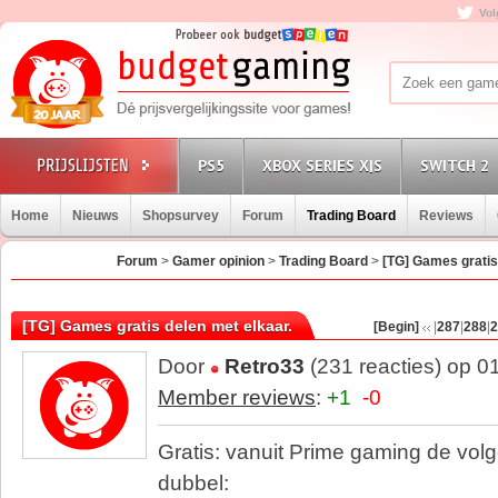
Vol
PS5
XBOX SERIES X|S
SWITCH 2
Home
Nieuws
Shopsurvey
Forum
Trading Board
Reviews
Forum
>
Gamer opinion
>
Trading Board
>
[TG] Games gratis
[TG] Games gratis delen met elkaar.
[Begin]
|
287
|
288
|
2
Door
Retro33
(231 reacties) op 0
Member reviews
:
+1
-0
Gratis: vanuit Prime gaming de vol
dubbel: