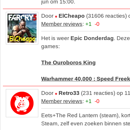
jun om 15:00.
Door
ElCheapo
(31606 reacties) 
Member reviews
:
+1
-0
Het is weer
Epic Donderdag
. Deze
games:
The Ouroboros King
Warhammer 40,000 : Speed Free
Door
Retro33
(231 reacties) op 1
Member reviews
:
+1
-0
Eets+The Red Lantern (steam), korte
Steam, zelf even zoeken binnen st