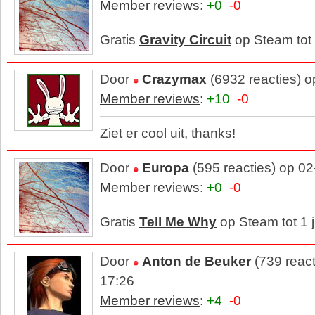
Member reviews
:
+0
-0
Gratis
Gravity Circuit
op Steam tot 
Door
Crazymax
(6932 reacties) 
Member reviews
:
+10
-0
Ziet er cool uit, thanks!
Door
Europa
(595 reacties) op 0
Member reviews
:
+0
-0
Gratis
Tell Me Why
op Steam tot 1 j
Door
Anton de Beuker
(739 reac
17:26
Member reviews
:
+4
-0