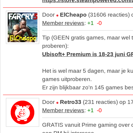
https://store.steampowered.co
Door
ElCheapo
(31606 reacties)
Member reviews
:
+1
-0
Tip (GEEN gratis games, maar wel tijd
proberen):
Ubisoft+ Premium is 18-23 juni G
Het is wel maar 5 dagen, maar je k
games uitproberen.
Er zijn blijkbaar zo'n 145 games be
Door
Retro33
(231 reacties) op 1
Member reviews
:
+1
-0
GRATIS vanuit Prime gaming over o