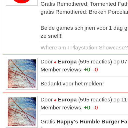
Gratis Remothered: Tormented Fat
gratis Remothered: Broken Porcela
Beide games schijnen voor 1 dag gra
ze snel!!!
Where am I Playstation Showcase?
Door
Europa
(595 reacties) op 0
Member reviews
:
+0
-0
Bedankt voor het melden!
Door
Europa
(595 reacties) op 1
Member reviews
:
+0
-0
Gratis
Happy's Humble Burger F