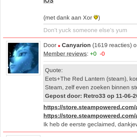
iOS
(met dank aan Xor
)
Don't yuck someone else's yum
Door
Canyarion
(1619 reacties) 
Member reviews
:
+0
-0
Quote:
Eets+The Red Lantern (steam), korte
Steam, zelf even zoeken binnen st
Gepost door: Retro33 op 11-06-2
https://store.steampowered.com
https://store.steampowered.com/
Ik heb de eerste geclaimed, dankje