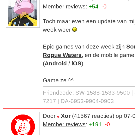
Member reviews
:
+54
-0
Toch maar even een update van mij
week weer
Epic games van deze week zijn
So
Rogue Waters
, en de mobile gam
(
Android
/
iOS
)
Game ze ^^
Friendcode: SW-1588-1533-9500 |
7217 | DA-6953-9904-0903
Door
Xor
(41567 reacties) op 07-
Member reviews
:
+191
-0