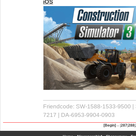
iOS
Friendcode: SW-1588-1533-9500 |
7217 | DA-6953-9904-0903
[Begin]
|
287
|
288
|