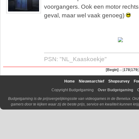
voorgangers. Ook een motor rechtsbo
geval, maar wel vaak genoeg)
PSN: "NL_Kaaskoekje"
[Begin]
|
178
|
179
|
Home
Nieuwsarchief
Shopsurvey
Fo
Copyright Budgetgaming
Over Budgetgaming
Budgetgaming is de prijsvergelijkingssite van videogames in de Benelux. Onz
gamers door te kijken waar zij de beste prijs, service en kwaliteit kunnen