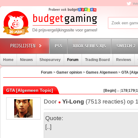
Vol
PS5
XBOX SERIES X|S
SWITCH 2
Home
Nieuws
Shopsurvey
Forum
Trading Board
Reviews
Forum
>
Gamer opinion
>
Games Algemeen
>
GTA [Alg
GTA [Algemeen Topic]
[Begin]
|
178
|
179
|
1
Door
Yi-Long
(7513 reacties) op 
Quote:
[..]