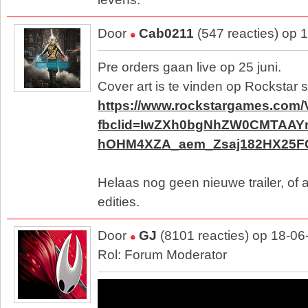
Door
Cab0211
(547 reacties) op 
Pre orders gaan live op 25 juni.
Cover art is te vinden op Rockstar s
https://www.rockstargames.com/
fbclid=IwZXh0bgNhZW0CMTAA
hOHM4XZA_aem_Zsaj182HX25
Helaas nog geen nieuwe trailer, of
edities.
Door
GJ
(8101 reacties) op 18-06
Rol: Forum Moderator