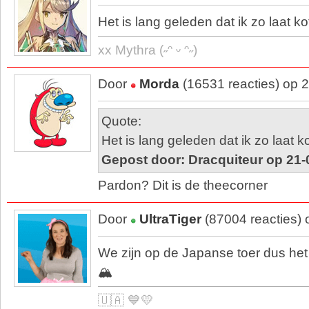
Het is lang geleden dat ik zo laat ko
xx Mythra (˶ᵔ ᵕ ᵔ˶)
Door
Morda
(16531 reacties) op 
Quote:
Het is lang geleden dat ik zo laat k
Gepost door: Dracquiteur op 21-
Pardon? Dit is de theecorner
Door
UltraTiger
(87004 reacties)
We zijn op de Japanse toer dus het
🏔️
🇺🇦 💙💛