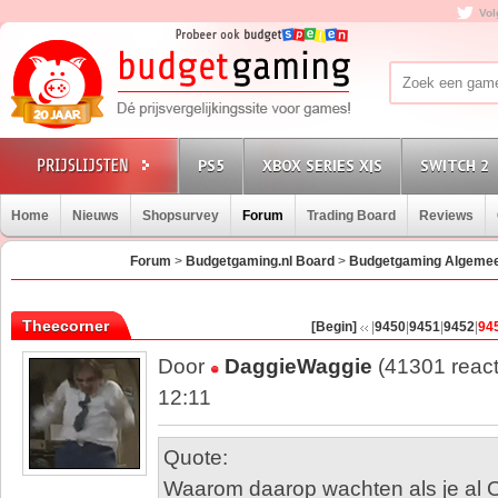
Vol
PS5
XBOX SERIES X|S
SWITCH 2
Home
Nieuws
Shopsurvey
Forum
Trading Board
Reviews
Forum
>
Budgetgaming.nl Board
>
Budgetgaming Algeme
Theecorner
[Begin]
|
9450
|
9451
|
9452
|
94
Door
DaggieWaggie
(41301 react
12:11
Quote:
Waarom daarop wachten als je al O