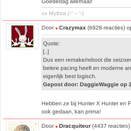
Goededag allemaal!
xx Mythra (˶ᵔ ᵕ ᵔ˶)
Door
Crazymax
(6928 reacties) 
Quote:
[..]
Dus een remake/reboot die seizoen
betere pacing heeft en moderne ani
eigenlijk best logisch.
Gepost door: DaggieWaggie op 2
Hebben ze bij Hunter X Hunter en F
ook gedaan, kan prima!
Door
Dracquiteur
(4437 reacties)