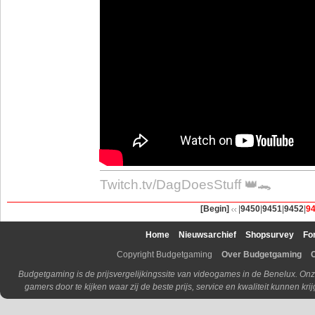
Twitch.tv/DagDoesStuff 👑🐊
[Begin]
|
9450
|
9451
|
9452
|
9
Home
Nieuwsarchief
Shopsurvey
Fo
Copyright Budgetgaming
Over Budgetgaming
Budgetgaming is de prijsvergelijkingssite van videogames in de Benelux. Onz
gamers door te kijken waar zij de beste prijs, service en kwaliteit kunnen