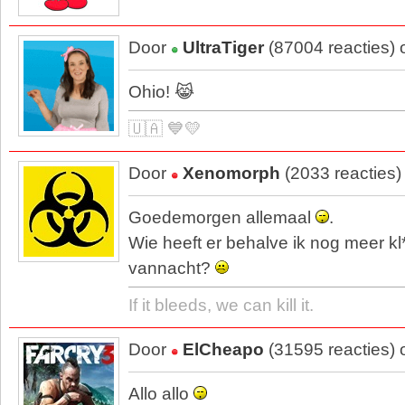
Door
UltraTiger
(87004 reacties)
Ohio! 😹
🇺🇦 💙💛
Door
Xenomorph
(2033 reacties)
Goedemorgen allemaal
.
Wie heeft er behalve ik nog meer kl
vannacht?
If it bleeds, we can kill it.
Door
ElCheapo
(31595 reacties)
Allo allo