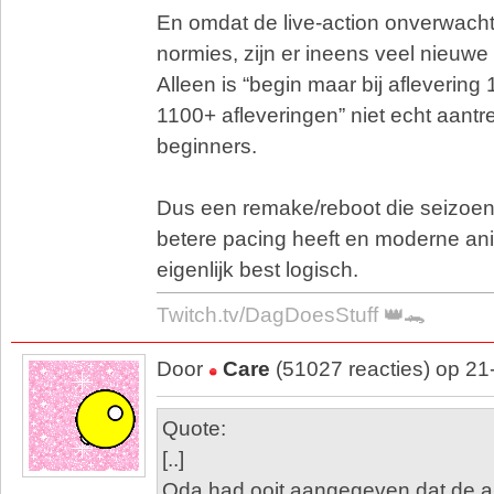
En omdat de live-action onverwacht
normies, zijn er ineens veel nieuwe
Alleen is “begin maar bij aflevering
1100+ afleveringen” niet echt aantre
beginners.
Dus een remake/reboot die seizoens
betere pacing heeft en moderne anim
eigenlijk best logisch.
Twitch.tv/DagDoesStuff 👑🐊
Door
Care
(51027 reacties) op 21
Quote:
[..]
Oda had ooit aangegeven dat de an