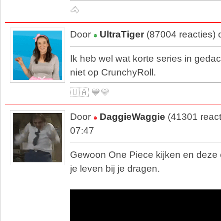
🐴
Door
UltraTiger
(87004 reacties)
Ik heb wel wat korte series in geda
niet op CrunchyRoll.
🇺🇦 💙💛
Door
DaggieWaggie
(41301 react
07:47
Gewoon One Piece kijken en deze 
je leven bij je dragen.