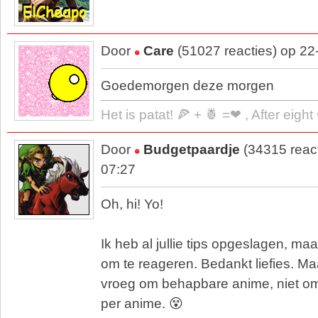
Door
Care
(51027 reacties) op 22
Goedemorgen deze morgen
Het is patat! 🍕 + 🍍 =❤ , After eigh
Door
Budgetpaardje
(34315 reac
07:27
Oh, hi! Yo!
Ik heb al jullie tips opgeslagen, m
om te reageren. Bedankt liefies. Maa
vroeg om behapbare anime, niet om
per anime. 😵