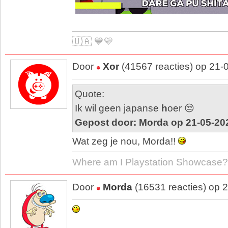
🇺🇦 💙💛
Door
Xor
(41567 reacties) op 21-
Quote:
Ik wil geen japanse
h
oer 😒
Gepost door: Morda op 21-05-20
Wat zeg je nou, Morda!!
Where am I Playstation Showcase?
Door
Morda
(16531 reacties) op 