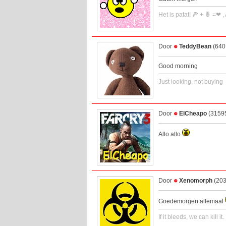
Het is patat! 🍕 + 🍍 =❤ ,
Door
TeddyBean
(640 
Good morning
Just looking, not buying
Door
ElCheapo
(31595
Allo allo
Door
Xenomorph
(203
Goedemorgen allemaal
If it bleeds, we can kill it.