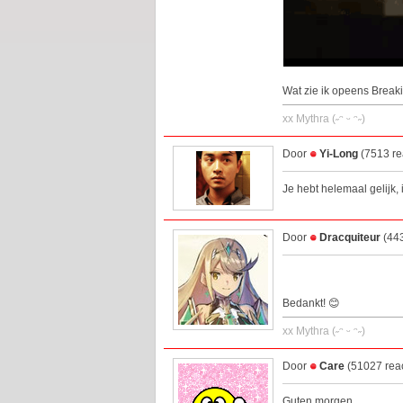
Wat zie ik opeens Breaki
xx Mythra (˶ᵔ ᵕ ᵔ˶)
Door
Yi-Long
(7513 re
Je hebt helemaal gelijk,
Door
Dracquiteur
(443
Bedankt! 😊
xx Mythra (˶ᵔ ᵕ ᵔ˶)
Door
Care
(51027 reac
Guten morgen