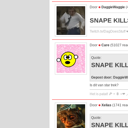
Door
DaggieWaggie
(
SNAPE KILL
Twitch.tv/DagDoesStuff 
Door
Care
(51027 reac
Quote:
SNAPE KIL
Gepost door: DaggieW
Is dit van star trek?
Het is patat! 🍕 + 🍍 =❤ ,
Door
Xelias
(1741 reac
Quote:
SNAPE KIL