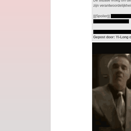
De situatie vroeg om de
zijn verantwoordelijkhe
|||Spoiler|||
Mr White ver
Gus Fring op te zetten.
Jessie schoot de prima
Gepost door: Yi-Long 