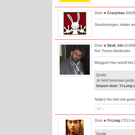
Door
Crazymax
(6928
Goedemorgen, lekker we
Door
Skull_kid
(41009 
Rol: Forum Moderator
Mogguh! Hier wordt het 
Quote:
Je hebt helemaal gelijk
Gepost door: Yi-Long 
Netjes! Nu niet ook gaa
❍ᴥ❍
Door
Yi-Long
(7513 re
Quote: