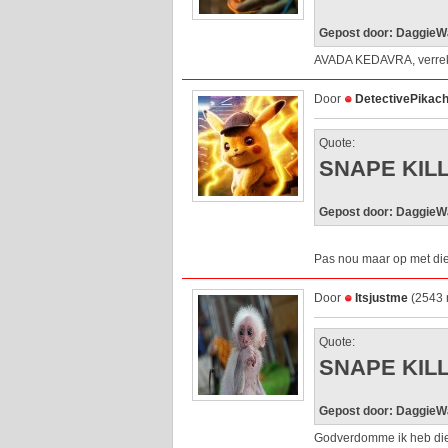
Gepost door: DaggieW
AVADA KEDAVRA, verrek
Door
DetectivePikac
Quote:
SNAPE KIL
Gepost door: DaggieW
Pas nou maar op met die 
Door
Itsjustme
(2543 
Quote:
SNAPE KIL
Gepost door: DaggieW
Godverdomme ik heb die 