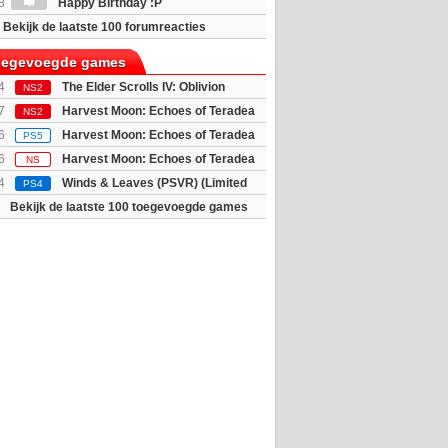
8
Happy Birthday :P
Bekijk de laatste 100 forumreacties
toegevoegde games
4
The Elder Scrolls IV: Oblivion
NS2
 - Deluxe E...
7
Harvest Moon: Echoes of Teradea
NS2
6
Harvest Moon: Echoes of Teradea
PS5
6
Harvest Moon: Echoes of Teradea
NS
4
Winds & Leaves (PSVR) (Limited
PS4
Bekijk de laatste 100 toegevoegde games