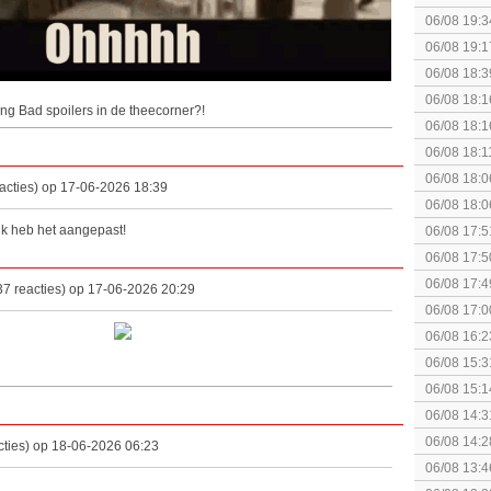
06/08 19:3
06/08 19:1
06/08 18:3
06/08 18:1
ng Bad spoilers in de theecorner?!
Breakpoint
06/08 18:1
Breakpoint
06/08 18:1
Wildlands
06/08 18:0
acties) op 17-06-2026 18:39
06/08 18:0
 ik heb het aangepast!
06/08 17:5
06/08 17:5
06/08 17:4
7 reacties) op 17-06-2026 20:29
06/08 17:0
06/08 16:2
06/08 15:3
augustus z
06/08 15:1
politiek/rel
06/08 14:3
KOSTPRI
06/08 14:2
ties) op 18-06-2026 06:23
gezien?
06/08 13:4
Fighting S