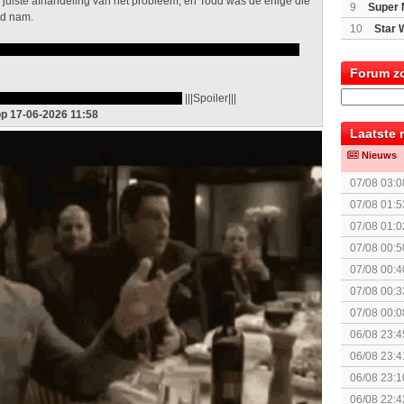
 juiste afhandeling van het probleem, en Todd was de enige die
9
Super 
id nam.
10
Star 
giftigde een kind om Jessie tegen de eveneens professionele
Forum z
 functionerende Gale Boetticher dood.
|||Spoiler|||
op 17-06-2026 11:58
Laatste 
Nieuws
07/08 03:0
07/08 01:5
elkaar.
07/08 01:0
07/08 00:5
Topic]
07/08 00:4
07/08 00:3
Together (
07/08 00:0
06/08 23:4
06/08 23:4
[Algemeen
06/08 23:1
soldier
06/08 22:4