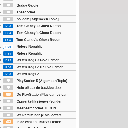
4
Budgy Galgje
7
Theecorner
9
bol.com [Algemeen Topic]
6
Tom Clancy's Ghost Recon:
PS4
 - Ultimate Edition
6
Tom Clancy's Ghost Recon:
PS4
 - Standard Edition
1
Tom Clancy's Ghost Recon:
PS4
6
Riders Republic
PS5
6
Riders Republic
PS4
1
Watch Dogs 2 Gold Edition
PS4
0
Watch Dogs 2 Deluxe Edition
PS4
9
Watch Dogs 2
PS4
0
PlayStation 5 [Algemeen Topic]
3
Help elkaar de backlog door
1
De PlayStation Plus games van
ijn bekend
4
Opmerkelijk nieuws (zonder
igie)
1
Meeneemcorner TEGEN
JS
8
Welke film heb je als laatste
6
In de winkels: Marvel Tokon
ouls & Beast of Reincarnation