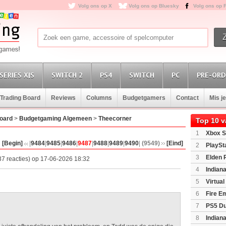
Volg ons op X
Volg ons op Bluesky
Volg ons op 
SERIES X|S
SWITCH 2
PS4
SWITCH
PC
PRE-ORD
Trading Board
Reviews
Columns
Budgetgamers
Contact
Mis j
oard
>
Budgetgaming Algemeen
>
Theecorner
Top 10 
1
Xbox S
(XboxSeri
[Begin]
|
9484
|
9485
|
9486
|
9487
|
9488
|
9489
|
9490
|
(9549)
[Eind]
2
PlaySt
3
Elden 
7 reacties) op 17-06-2026 18:32
4
Indian
Edition
(P
5
Virtua
6
Fire E
(Switch2)
7
PS5 Du
Light Limi
8
Indian