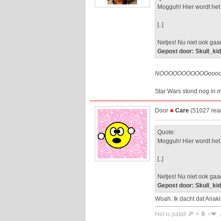
Mogguh! Hier wordt het
[..]
Netjes! Nu niet ook ga
Gepost door: Skull_ki
NOOOOOOOOOOOoooooo
Star Wars stond nog in m
Door
Care
(51027 reac
Quote:
Mogguh! Hier wordt het
[..]
Netjes! Nu niet ook ga
Gepost door: Skull_ki
Woah. Ik dacht dat Anaki
Het is patat! 🍕 + 🍍 =❤ ,