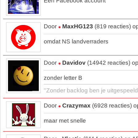
Een Facebook account
Door
MaxHG123
(819 reacties) o
omdat NS landverraders
Door
Davidov
(14942 reacties) o
zonder letter B
''Zonder backlog ben je uitgespeeld.
Door
Crazymax
(6928 reacties) 
maar met snelle