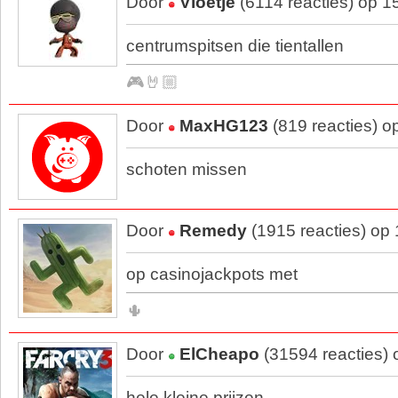
Door
Vloetje
(6114 reacties) op 1
centrumspitsen die tientallen
🎮🤘🏼
Door
MaxHG123
(819 reacties) o
schoten missen
Door
Remedy
(1915 reacties) op
op casinojackpots met
🌵
Door
ElCheapo
(31594 reacties)
hele kleine prijzen