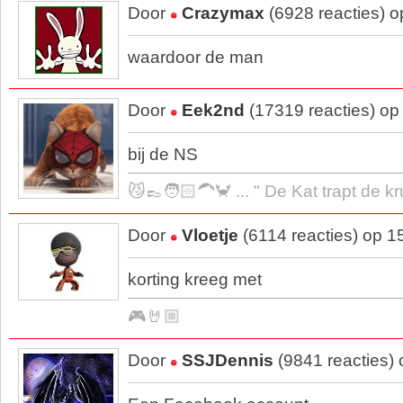
Door
Crazymax
(6928 reacties) 
waardoor de man
Door
Eek2nd
(17319 reacties) op
bij de NS
😼👞🧑🏻‍🦱🦀 ... " De Kat trapt de k
Door
Vloetje
(6114 reacties) op 1
korting kreeg met
🎮🤘🏼
Door
SSJDennis
(9841 reacties)