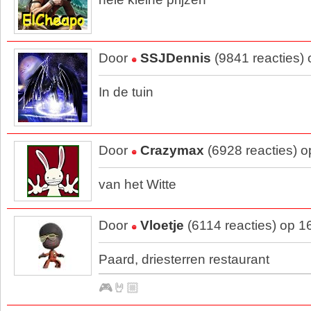
Door
SSJDennis
(9841 reacties)
In de tuin
Door
Crazymax
(6928 reacties) 
van het Witte
Door
Vloetje
(6114 reacties) op 1
Paard, driesterren restaurant
🎮🤘🏼