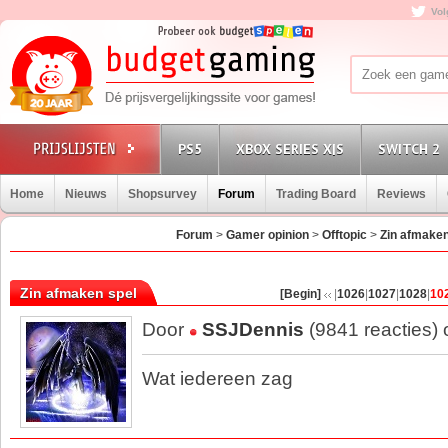
Vol
PS5
XBOX SERIES X|S
SWITCH 2
Home
Nieuws
Shopsurvey
Forum
Trading Board
Reviews
Forum
>
Gamer opinion
>
Offtopic
>
Zin afmaken
Zin afmaken spel
[Begin]
|
1026
|
1027
|
1028
|
10
Door
SSJDennis
(9841 reacties)
Wat iedereen zag