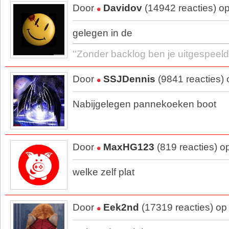
Door
Davidov
(14942 reacties) o
gelegen in de
''Zonder backlog ben je uitgespeeld.
Door
SSJDennis
(9841 reacties)
Nabijgelegen pannekoeken boot
Door
MaxHG123
(819 reacties) o
welke zelf plat
Door
Eek2nd
(17319 reacties) op