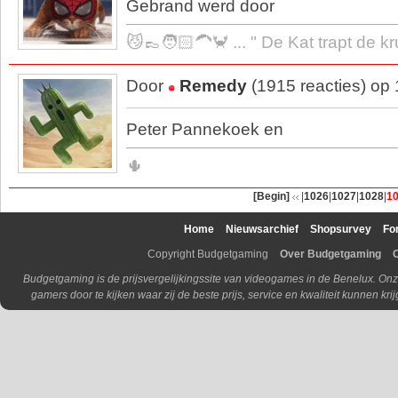
Gebrand werd door
😼👞🧑🏻‍🦱🦀 ... " De Kat trapt de k
Door
Remedy
(1915 reacties) op
Peter Pannekoek en
🌵
[Begin]
|
1026
|
1027
|
1028
|
1
Home
Nieuwsarchief
Shopsurvey
Fo
Copyright Budgetgaming
Over Budgetgaming
Budgetgaming is de prijsvergelijkingssite van videogames in de Benelux. Onz
gamers door te kijken waar zij de beste prijs, service en kwaliteit kunnen