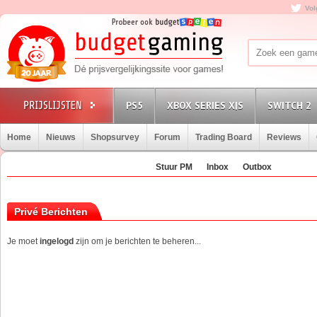
Vol
PS5
XBOX SERIES X|S
SWITCH 2
Home
Nieuws
Shopsurvey
Forum
Trading Board
Reviews
Stuur PM
Inbox
Outbox
Privé Berichten
Je moet
ingelogd
zijn om je berichten te beheren...