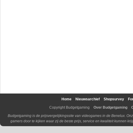
Home
Nieuwsarchief
Shopsurvey
Fo
Copyright Budgetgaming
Over Budgetgaming
Budgetgaming is de prijsvergelijkingssite van videogames in de Benelux. Onz
gamers door te kijken waar zij de beste prijs, service en kwaliteit kunnen